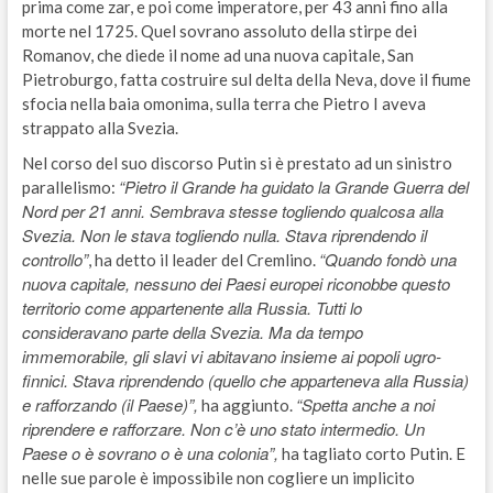
prima come zar, e poi come imperatore, per 43 anni fino alla
morte nel 1725. Quel sovrano assoluto della stirpe dei
Romanov, che diede il nome ad una nuova capitale, San
Pietroburgo, fatta costruire sul delta della Neva, dove il fiume
sfocia nella baia omonima, sulla terra che Pietro I aveva
strappato alla Svezia.
Nel corso del suo discorso Putin si è prestato ad un sinistro
“Pietro il Grande ha guidato la Grande Guerra del
parallelismo:
Nord per 21 anni. Sembrava stesse togliendo qualcosa alla
Svezia. Non le stava togliendo nulla. Stava riprendendo il
controllo”
“Quando fondò una
, ha detto il leader del Cremlino.
nuova capitale, nessuno dei Paesi europei riconobbe questo
territorio come appartenente alla Russia. Tutti lo
consideravano parte della Svezia. Ma da tempo
immemorabile, gli slavi vi abitavano insieme ai popoli ugro-
finnici. Stava riprendendo (quello che apparteneva alla Russia)
e rafforzando (il Paese)”,
“Spetta anche a noi
ha aggiunto.
riprendere e rafforzare. Non c’è uno stato intermedio. Un
Paese o è sovrano o è una colonia”,
ha tagliato corto Putin. E
nelle sue parole è impossibile non cogliere un implicito