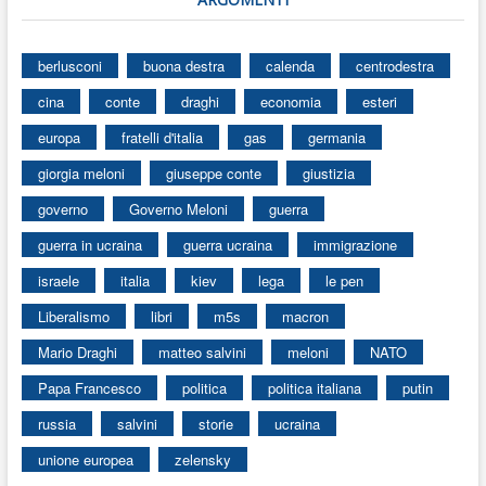
berlusconi
buona destra
calenda
centrodestra
cina
conte
draghi
economia
esteri
europa
fratelli d'italia
gas
germania
giorgia meloni
giuseppe conte
giustizia
governo
Governo Meloni
guerra
guerra in ucraina
guerra ucraina
immigrazione
israele
italia
kiev
lega
le pen
Liberalismo
libri
m5s
macron
Mario Draghi
matteo salvini
meloni
NATO
Papa Francesco
politica
politica italiana
putin
russia
salvini
storie
ucraina
unione europea
zelensky