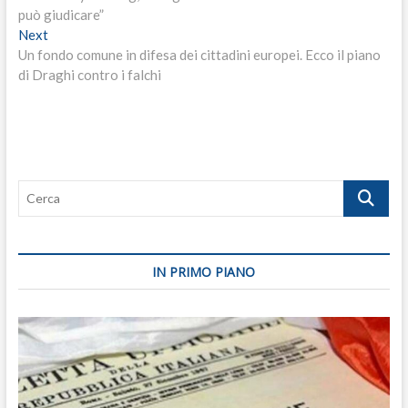
articoli
può giudicare”
Next
Next
post:
Un fondo comune in difesa dei cittadini europei. Ecco il piano
di Draghi contro i falchi
Cerca
IN PRIMO PIANO