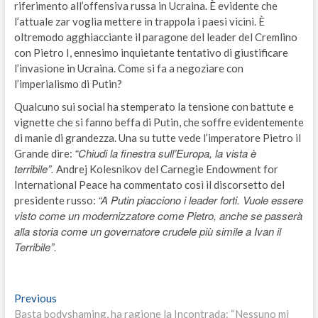
riferimento all’offensiva russa in Ucraina. È evidente che
l’attuale zar voglia mettere in trappola i paesi vicini. È
oltremodo agghiacciante il paragone del leader del Cremlino
con Pietro I, ennesimo inquietante tentativo di giustificare
l’invasione in Ucraina. Come si fa a negoziare con
l’imperialismo di Putin?
Qualcuno sui social ha stemperato la tensione con battute e
vignette che si fanno beffa di Putin, che soffre evidentemente
di manie di grandezza. Una su tutte vede l’imperatore Pietro il
“Chiudi la finestra sull’Europa, la vista è
Grande dire:
terribile”.
Andrej Kolesnikov del Carnegie Endowment for
International Peace ha commentato così il discorsetto del
“A Putin piacciono i leader forti. Vuole essere
presidente russo:
visto come un modernizzatore come Pietro, anche se passerà
alla storia come un governatore crudele più simile a Ivan il
Terribile”.
Navigazione
Previous
Previous
post:
Basta bodyshaming, ha ragione la Incontrada: “Nessuno mi