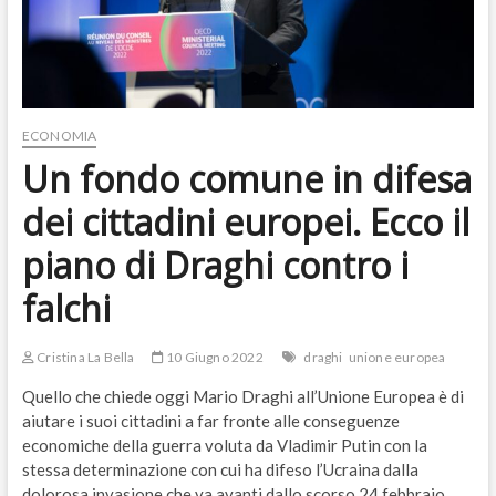
ECONOMIA
Un fondo comune in difesa
dei cittadini europei. Ecco il
piano di Draghi contro i
falchi
Cristina La Bella
10 Giugno 2022
draghi
unione europea
Quello che chiede oggi Mario Draghi all’Unione Europea è di
aiutare i suoi cittadini a far fronte alle conseguenze
economiche della guerra voluta da Vladimir Putin con la
stessa determinazione con cui ha difeso l’Ucraina dalla
dolorosa invasione che va avanti dallo scorso 24 febbraio.