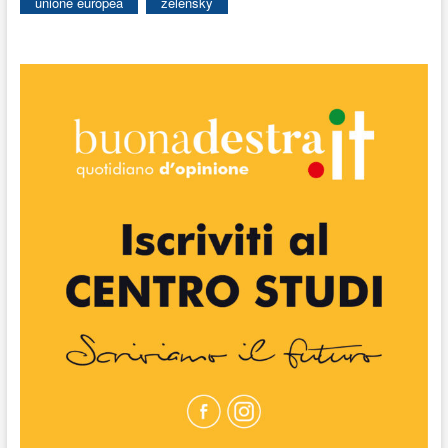
unione europea
zelensky