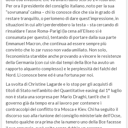
Per ora il presidente del consiglio italiano, noto per la sua
“sovrumana” calma – chi lo conosce dice che sia in grado di
restare tranquillo, o perlomeno di dare quest’impressione, in
situazioni in cui altri perderebbero la testa – sta cercando di
rinsaldare l’asse Roma-Parigi (la cena all’Eliseo si è
consumata per questo), tentando di portare dalla sua parte
Emmanuel Macron, che continua ad essere sempre più
convinto che lo zar russo non vada umiliato. Non solo,
l’economista starebbe anche provando a vincere le resistenze
della Germania (con cui sin dai tempi della Bce ha avuto un
rapporto alquanto complesso) e le perplessità dei falchi del
Nord. Li conosce bene ed è una fortuna per noi.
La svolta di Christine Lagarde e lo stop per gli acquisti di
titoli di Stato nell’ambito del Quantitative easing dal 1° luglio
non è stata una sorpresa per Mario Draghi, tant’è che il
governo già da tempo era al lavoro per contenere i
contraccolpi del conflitto tra Mosca e Kiev. Chi ha seguito il
discorso suo alla riunione del consiglio ministeriale dell’Ocse,
tenuto qualche ora prima che la numero uno della Bce facesse