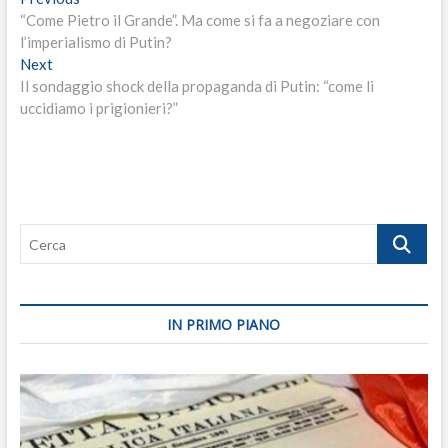
Navigazione
post:
“Come Pietro il Grande”. Ma come si fa a negoziare con
articoli
l’imperialismo di Putin?
Next
Next
post:
Il sondaggio shock della propaganda di Putin: “come li
uccidiamo i prigionieri?”
Cerca
IN PRIMO PIANO