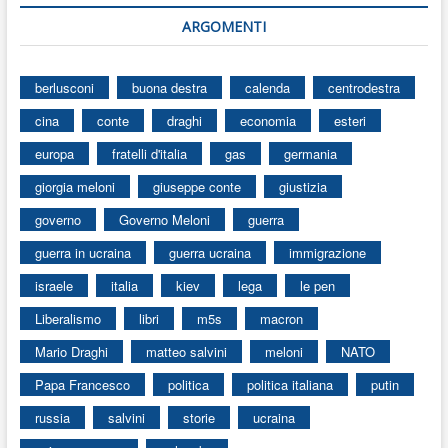
ARGOMENTI
berlusconi
buona destra
calenda
centrodestra
cina
conte
draghi
economia
esteri
europa
fratelli d'italia
gas
germania
giorgia meloni
giuseppe conte
giustizia
governo
Governo Meloni
guerra
guerra in ucraina
guerra ucraina
immigrazione
israele
italia
kiev
lega
le pen
Liberalismo
libri
m5s
macron
Mario Draghi
matteo salvini
meloni
NATO
Papa Francesco
politica
politica italiana
putin
russia
salvini
storie
ucraina