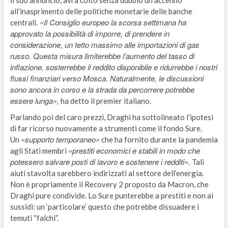
il suo annuncio, avrà colto senza dubbio un accenno
all’inasprimento delle politiche monetarie delle banche
«Il Consiglio europeo la scorsa settimana ha
centrali.
approvato la possibilità di imporre, di prendere in
considerazione, un tetto massimo alle importazioni di gas
russo. Questa misura limiterebbe l’aumento del tasso di
inflazione, sosterrebbe il reddito disponibile e ridurrebbe i nostri
flussi finanziari verso Mosca. Naturalmente, le discussioni
sono ancora in corso e la strada da percorrere potrebbe
essere lunga»,
ha detto il premier italiano.
Parlando poi del caro prezzi, Draghi ha sottolineato l’ipotesi
di far ricorso nuovamente a strumenti come il fondo Sure.
«supporto temporaneo»
Un
che ha fornito durante la pandemia
«prestiti economici e stabili in modo che
agli Stati membri
potessero salvare posti di lavoro e sostenere i redditi».
Tali
aiuti stavolta sarebbero indirizzati al settore dell’energia.
Non è propriamente il Recovery 2 proposto da Macron, che
Draghi pure condivide. Lo Sure punterebbe a prestiti e non ai
sussidi: un ‘particolare’ questo che potrebbe dissuadere i
temuti “falchi”.