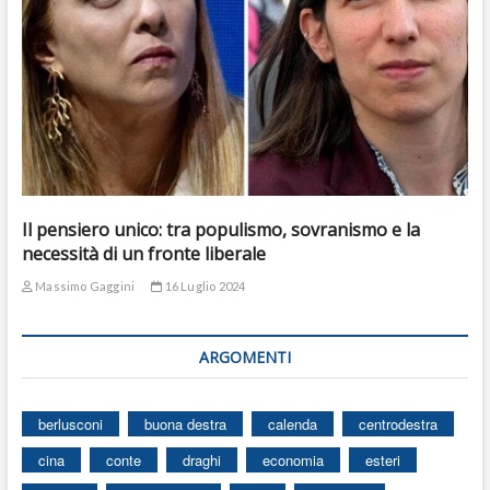
Il pensiero unico: tra populismo, sovranismo e la
necessità di un fronte liberale
Massimo Gaggini
16 Luglio 2024
ARGOMENTI
berlusconi
buona destra
calenda
centrodestra
cina
conte
draghi
economia
esteri