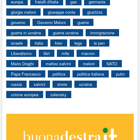
europa
fratelli d'italia
gas
germania
giorgia meloni
giuseppe conte
giustizia
governo
Governo Meloni
guerra
guerra in ucraina
guerra ucraina
immigrazione
israele
italia
kiev
lega
le pen
Liberalismo
libri
m5s
macron
Mario Draghi
matteo salvini
meloni
NATO
Papa Francesco
politica
politica italiana
putin
russia
salvini
storie
ucraina
unione europea
zelensky