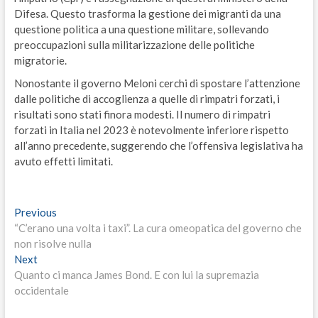
Difesa. Questo trasforma la gestione dei migranti da una
questione politica a una questione militare, sollevando
preoccupazioni sulla militarizzazione delle politiche
migratorie.
Nonostante il governo Meloni cerchi di spostare l’attenzione
dalle politiche di accoglienza a quelle di rimpatri forzati, i
risultati sono stati finora modesti. Il numero di rimpatri
forzati in Italia nel 2023 è notevolmente inferiore rispetto
all’anno precedente, suggerendo che l’offensiva legislativa ha
avuto effetti limitati.
Navigazione
Previous
Previous
post:
“C’erano una volta i taxi”. La cura omeopatica del governo che
articoli
non risolve nulla
Next
Next
post:
Quanto ci manca James Bond. E con lui la supremazia
occidentale