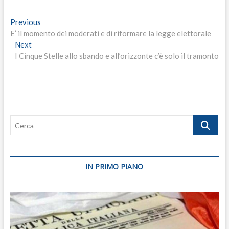
Navigazione
Previous
Previous
post:
E’ il momento dei moderati e di riformare la legge elettorale
articoli
Next
Next
post:
I Cinque Stelle allo sbando e all’orizzonte c’è solo il tramonto
Cerca
IN PRIMO PIANO