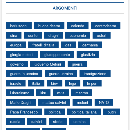
ARGOMENTI
berlusconi
buona destra
calenda
centrodestra
cina
conte
draghi
economia
esteri
europa
fratelli d'italia
gas
germania
giorgia meloni
giuseppe conte
giustizia
governo
Governo Meloni
guerra
guerra in ucraina
guerra ucraina
immigrazione
israele
italia
kiev
lega
le pen
Liberalismo
libri
m5s
macron
Mario Draghi
matteo salvini
meloni
NATO
Papa Francesco
politica
politica italiana
putin
russia
salvini
storie
ucraina