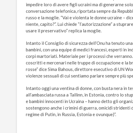
impedire loro di avere figli ucraini ma di generarne sol
conversazione telefonica, riportata sempre da Repubblic
russo e la moglie. “Vai e violenta le donne ucraine – d
niente, capito?”. Lui chiede “l’autorizzazione” a stuprare
usare il preservativo” replica la moglie.
Intanto il Consiglio di sicurezza dell’Onu ha tenuto una
bambini, con una equipe di medici francesi, esperti in in
corpi martoriati. Materiale per i processi che verranno
coscritti e mercenari nelle truppe di occupazione e la br
rosse” dice Sima Bahous, direttore esecutivo di UN Wom
violenze sessuali di cui sentiamo parlare sempre più spe
Intanto oggi una ventina di donne, con busta nera in te
all’ambasciata russa a Tallinn, in Estonia, contro lo stu
e bambini innocenti in Ucraina – hanno detto gli organ
sostengono anche i crimini di guerra, omicidi stridenti 
regime di Putin, in Russia, Estonia e ovunque)”.