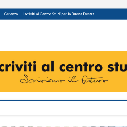
Gerenza
Iscriviti al Centro Studi per la Buona Destra.
destra.it
I OPINIONE