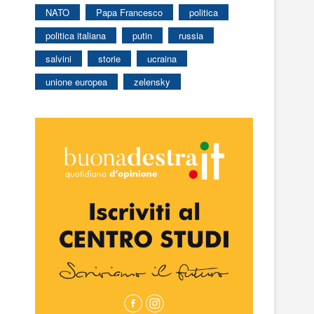
NATO
Papa Francesco
politica
politica italiana
putin
russia
salvini
storie
ucraina
unione europea
zelensky