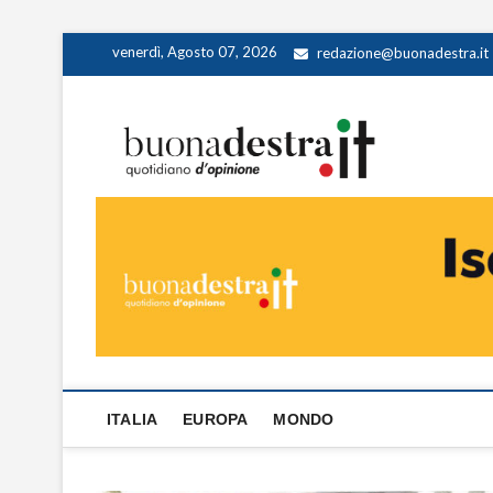
Skip
venerdì, Agosto 07, 2026
redazione@buonadestra.it
to
content
Buona
QUOTIDIANO D
ITALIA
EUROPA
MONDO