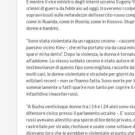
E mentre il vice ministro degli Interni ucraino Evgeny 
crimini di guerra da febbraio ad oggi, troveremo i colpe
sopravvissuti sulle nefandezze dell’esercito russo comp
come in Ruanda, come in Bosnia, come in Kosovo. Stupri
donne e bambini.
“Sono stata violentata da un ragazzo ceceno – racconta
paesino vicino Kiev -, che mi ha portato via da casa min
sparo’ mi ha detto”. Dopo la violenza, la donna è tornat
all’addome. Lo stesso soldato ceceno è stato autore di 
testimonianze di questo tipo sono migliaia, raccolte dai
molti casi, le donne violentate e straziate per giorni da 
miliziani ceceni – non ce l’hanno fatta. Sono morte per l
sommariamente o fatti sparire non tanto per coprire il
infastidiva i macellai russi.
“A Bucha venticinque donne tra i 14 e i 24 anni sono st
difensore civico presso il parlamento ucraino -. E’ succe
russi avevano allestito una specie di bordello privato,
rastrellate per strada, rinchiuse e usate come schiave d
dicevano loro che le avrebbero violentate al punto che