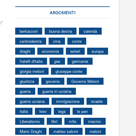
ARGOMENTI
i”
berlusconi
buona destra
calenda
centrodestra
cina
conte
draghi
economia
esteri
europa
fratelli d'italia
gas
germania
giorgia meloni
giuseppe conte
giustizia
governo
Governo Meloni
guerra
guerra in ucraina
guerra ucraina
immigrazione
israele
italia
kiev
lega
le pen
Liberalismo
libri
m5s
macron
Mario Draghi
matteo salvini
meloni