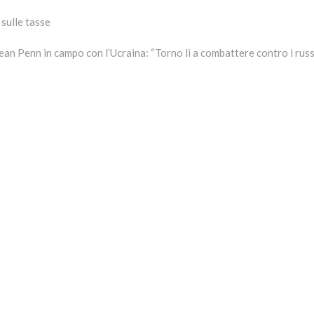
 sulle tasse
xt
t:
an Penn in campo con l’Ucraina: “Torno lì a combattere contro i russ