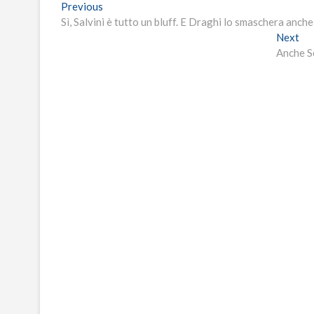
Navigazione
Previous
Previous
post:
Sì, Salvini è tutto un bluff. E Draghi lo smaschera anche
articoli
Ne
Next
pos
Anche Se