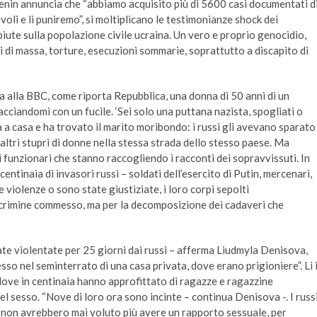
Yenin annuncia che “abbiamo acquisito più di 5600 casi documentati d
voli e li puniremo”, si moltiplicano le testimonianze shock dei
iute sulla popolazione civile ucraina. Un vero e proprio genocidio,
 di massa, torture, esecuzioni sommarie, soprattutto a discapito di
 alla BBC, come riporta Repubblica, una donna di 50 anni di un
acciandomi con un fucile. ‘Sei solo una puttana nazista, spogliati o
a a casa e ha trovato il marito moribondo: i russi gli avevano sparato
altri stupri di donne nella stessa strada dello stesso paese. Ma
 funzionari che stanno raccogliendo i racconti dei sopravvissuti. In
centinaia di invasori russi – soldati dell’esercito di Putin, mercenari,
e violenze o sono state giustiziate, i loro corpi sepolti
 crimine commesso, ma per la decomposizione dei cadaveri che
ate violentate per 25 giorni dai russi – afferma Liudmyla Denisova,
sso nel seminterrato di una casa privata, dove erano prigioniere”. Lì 
 dove in centinaia hanno approfittato di ragazze e ragazzine
el sesso. “Nove di loro ora sono incinte – continua Denisova -. I russ
 non avrebbero mai voluto più avere un rapporto sessuale, per