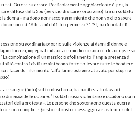
o russi”. Orrore su orrore. Particolarmente agghiacciante è, poi, la
a e diffusa dallo Sbu (Servizio di sicurezza ucraino), tra un soldato
ice la donna – ma dopo non raccontarmi niente che non voglio sapere
 donne inermi: “Allora mi dai il tuo permesso?”. “Sì, ma ricordati di
 sessione straordinaria proprio sulle violenze ai danni di donne e
dagini forensi, impegnati ad aiutare i medici ucraini con le autopsie su
. “La combinazione di un massiccio sfollamento, l’ampia presenza di
utalità contro i civili ucraini hanno fatto sollevare tutte le bandiere
en, facendo riferimento “all’allarme estremo attivato per stupri e
sso”.
sta e sangue (finto) sul fondoschiena, ha manifestato davanti
pro di massa delle ucraine. “I soldati russi violentano e uccidono don
izzatori della protesta -. Le persone che sostengono questa guerra
di cui sono complici. Questo è il nostro messaggio ai sostenitori del