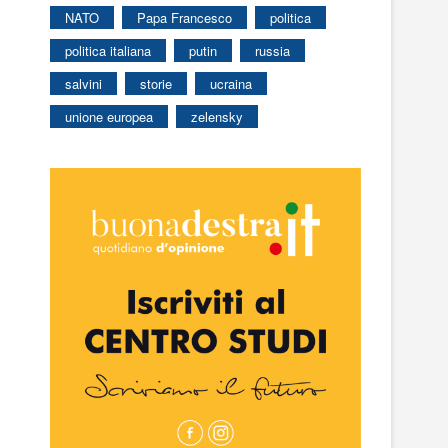
NATO
Papa Francesco
politica
politica italiana
putin
russia
salvini
storie
ucraina
unione europea
zelensky