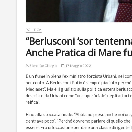
POLITICA
“Berlusconi ‘sor tentenna
Anche Pratica di Mare f
Elena De Giorgio
17 Maggio 2022
È un fiume in piena l’ex ministro forzista Urbani, nel c
per cento. A Berlusconi Putin è sempre piaciuto perché ri
Mediaset”. Ma è il giudizio sulla politica estera berlusc
descritto da Urbani come “un superficiale” negli affari es
reifica”.
Fino alla stoccata finale. “Abbiamo preso anche noi un g
c’entrava poco”. “Perché dovremo parlare di quello che 
essere. Era un’occasione per dare una classe dirigente li