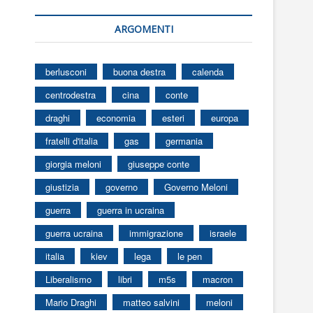
ARGOMENTI
berlusconi
buona destra
calenda
centrodestra
cina
conte
draghi
economia
esteri
europa
fratelli d'italia
gas
germania
giorgia meloni
giuseppe conte
giustizia
governo
Governo Meloni
guerra
guerra in ucraina
guerra ucraina
immigrazione
israele
italia
kiev
lega
le pen
Liberalismo
libri
m5s
macron
Mario Draghi
matteo salvini
meloni