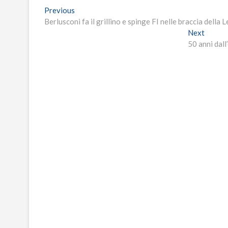
Navigazione
Previous
Previous
post:
Berlusconi fa il grillino e spinge FI nelle braccia della
articoli
Next
Next
post:
50 anni dall’