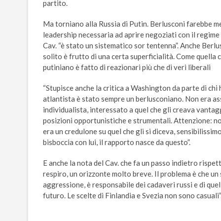
partito.
Ma torniano alla Russia di Putin. Berlusconi farebbe m
leadership necessaria ad aprire negoziati con il regime 
Cav. “è stato un sistematico sor tentenna”. Anche Berlusc
solito è frutto di una certa superficialità. Come quella 
putiniano è fatto di reazionari più che di veri liberali
“Stupisce anche la critica a Washington da parte di chi h
atlantista è stato sempre un berlusconiano. Non era ass
individualista, interessato a quel che gli creava vantag
posizioni opportunistiche e strumentali. Attenzione: n
era un credulone su quel che gli si diceva, sensibilissim
bisboccia con lui, il rapporto nasce da questo”.
E anche la nota del Cav. che fa un passo indietro rispet
respiro, un orizzonte molto breve. Il problema è che un 
aggressione, è responsabile dei cadaveri russi e di quel
futuro. Le scelte di Finlandia e Svezia non sono casuali”