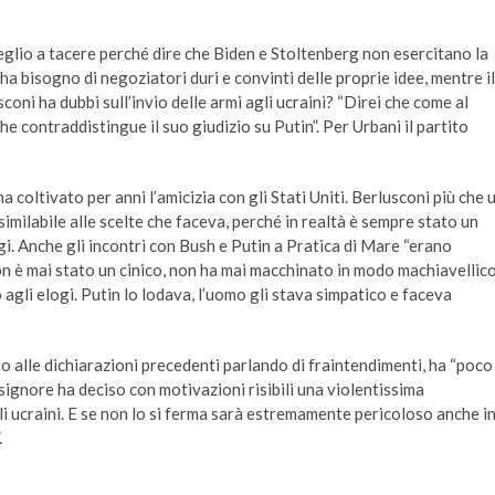
eglio a tacere perché dire che Biden e Stoltenberg non esercitano la
ha bisogno di negoziatori duri e convinti delle proprie idee, mentre il
oni ha dubbi sull’invio delle armi agli ucraini? “Direi che come al
che contraddistingue il suo giudizio su Putin”. Per Urbani il partito
a coltivato per anni l’amicizia con gli Stati Uniti. Berlusconi più che 
imilabile alle scelte che faceva, perché in realtà è sempre stato un
gi. Anche gli incontri con Bush e Putin a Pratica di Mare “erano
on è mai stato un cinico, non ha mai macchinato in modo machiavellico
o agli elogi. Putin lo lodava, l’uomo gli stava simpatico e faceva
to alle dichiarazioni precedenti parlando di fraintendimenti, ha “poco
signore ha deciso con motivazioni risibili una violentissima
li ucraini. E se non lo si ferma sarà estremamente pericoloso anche i
.