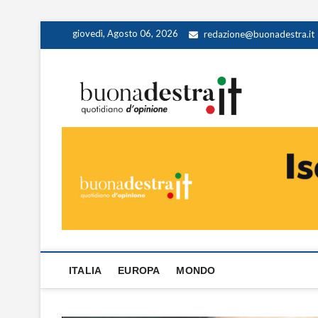
Skip
giovedì, Agosto 06, 2026
redazione@buonadestra.it
to
content
Buona
QUOTIDIANO D
ITALIA
EUROPA
MONDO