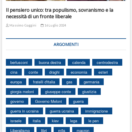
Il pensiero unico: tra populismo, sovranismo e la
necessità di un fronte liberale
Massimo Gaggini
16 Luglio 2024
ARGOMENTI
berlusconi
buona destra
calenda
centrodestra
cina
conte
draghi
economia
esteri
europa
fratelli d'italia
gas
germania
giorgia meloni
giuseppe conte
giustizia
governo
Governo Meloni
guerra
guerra in ucraina
guerra ucraina
immigrazione
israele
italia
kiev
lega
le pen
Liberalismo
libri
m5s
macron