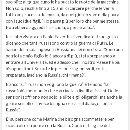
suo blitz al tg qualcuno le ha bucato le ruote della macchina.
Non solo, rischia fino a 15 anni di carcere perché le verrà
fatto un processo. Insomma, da quel giorno vive nella paura
con i suoi due figli. “Ho paura più per loro che per me stessa.
Potrebbero aggredirli a scuola, o per strada…”.
Ieri intervistata da Fabio Fazio, ha rivendicato il suo gesto
dicendo che tanti russi sono contro la guerra di Putin. Le
hanno della spia inglese in Russia, ma lei non ci sta: “Sono una
patriota e mio figlio lo è ancora di più, si sta preparando a
entrare all’Università, ed è adesso che il nostro Paese ha più
bisogno di noi. Se tutte le persone ragionevoli, colte,
preparate, lasciano la Russia, chi rimane?”.
E ancora: “i russi non vogliono la guerra” e temono “la
russofobia nel mondo che è arrivata a livelli altissimi. Delle
sanzioni soffrono non solo le élite e gli oligarchi, ma anche la
gente semplice. Invece bisogna cercare il dialogo con la
Russia”.
E’ su persone come Marina che bisogna scommettere per
ricostruire un ponte con la Russia. Contro il regime del