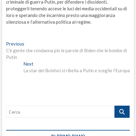
criminale di guerra Putin, per difendere i dissidenti,
proteggerli tenendo accese le luci dei media occidentali su di
loro e sperando che incarnino presto una maggioranza
silenziosa e l’alternativa politica al regime.
Navigazione
Previous
Previous
post:
C’è gente che condanna più le parole di Biden che le bombe di
articoli
Putin
Next
Next
post:
La star del Bolshoi si ribella a Putin e sceglie l’Europa
Cerca