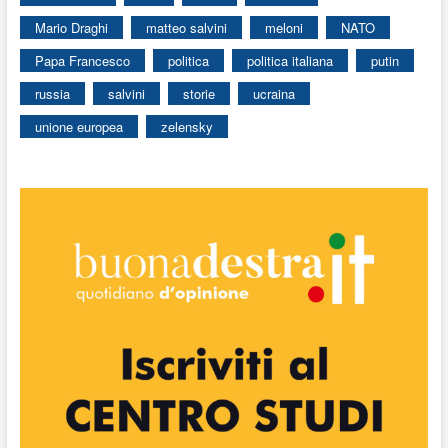
Mario Draghi
matteo salvini
meloni
NATO
Papa Francesco
politica
politica italiana
putin
russia
salvini
storie
ucraina
unione europea
zelensky