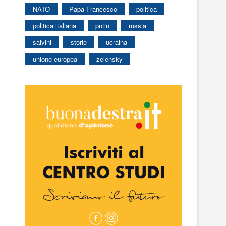
NATO
Papa Francesco
politica
politica italiana
putin
russia
salvini
storie
ucraina
unione europea
zelensky