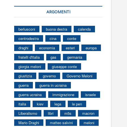
ARGOMENTI
berlusconi
buona destra
calenda
centrodestra
cina
conte
draghi
economia
esteri
europa
fratelli d'italia
gas
germania
giorgia meloni
giuseppe conte
giustizia
governo
Governo Meloni
guerra
guerra in ucraina
guerra ucraina
immigrazione
israele
italia
kiev
lega
le pen
Liberalismo
libri
m5s
macron
Mario Draghi
matteo salvini
meloni