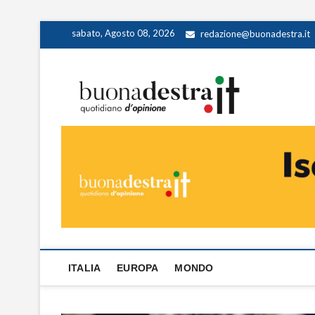
Skip
sabato, Agosto 08, 2026
redazione@buonadestra.it
to
content
Buona
QUOTIDIANO D
ITALIA
EUROPA
MONDO