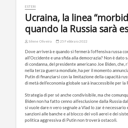
ESTERI
Ucraina, la linea “morbi
quando la Russia sarà es
Silene Oliveira
25 Febbraio 2022
Dove arriverà e quando si fermerà l’offensiva russa co
all’Occidente e una sfida alla democrazia? Non è dato sap
di condanna, del presidente americano Joe Biden, che, r
nella terza guerra mondiale, ha per il momento annunciat
Putin di finanziarsi con la limitazione della capacità russ
di metà dell’economia globale sarà inaccessibile per la 
Strategia di per sé anche condivisibile, ma che comunqu
Biden non ha fatto cenno all’esclusione dalla Russia da
si vuole dare n vero segnale a Vlad lo zar è necessari
sanzioni alle banche e al blocco dei voli aerei e dei sist
politica aggressiva di Putin non troverà ostacoli.