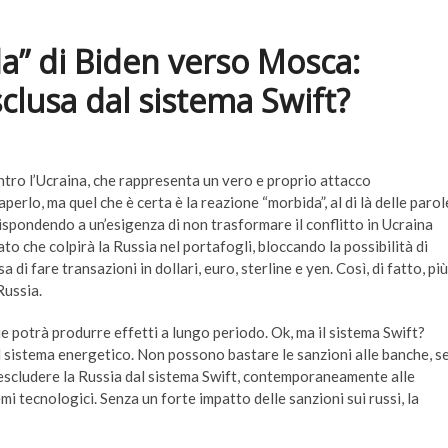
da” di Biden verso Mosca:
clusa dal sistema Swift?
ntro l’Ucraina, che rappresenta un vero e proprio attacco
erlo, ma quel che è certa è la reazione “morbida”, al di là delle parol
ispondendo a un’esigenza di non trasformare il conflitto in Ucraina
o che colpirà la Russia nel portafogli, bloccando la possibilità di
a di fare transazioni in dollari, euro, sterline e yen. Così, di fatto, più
Russia.
e potrà produrre effetti a lungo periodo. Ok, ma il sistema Swift?
l sistema energetico. Non possono bastare le sanzioni alle banche, s
o escludere la Russia dal sistema Swift, contemporaneamente alle
emi tecnologici. Senza un forte impatto delle sanzioni sui russi, la