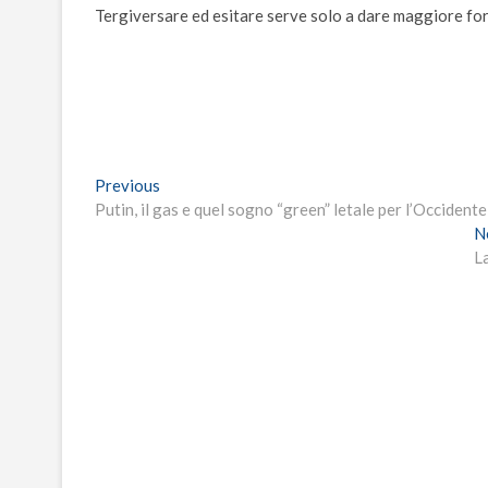
Tergiversare ed esitare serve solo a dare maggiore fo
Navigazione
Previous
Previous
post:
Putin, il gas e quel sogno “green” letale per l’Occidente
articoli
N
La