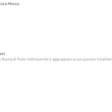
rza a Mosca.
Next
ext
post:
 Russia di Putin fallirà perché è aggrappata al suo passato totalitar