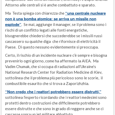
Attorno alle centrali si è anche combattuto e sparato.
“una centrale nucleare
Ma Testa spiega con chiarezza che
non è una bomba atomica: se arriva un missile non
esplode”
. Se mai, aggiunge il manager, se il problema sono i
rischi di un conflitto legati alle fonti energetiche,
bisognerebbe chiedersi che succederebbe se i missili russi
cascassero su qualche diga che rifornisce di elettricità il
Paese. Di questo nessuno evidentemente si preoccupa.
Certo, il rischio di un incidente nucleare c’è sempre e bisogna
prevenirlo ogni giorno, come ha affermato la AIEA. Ma
Vadim Chumak, che si occupa di radiazioni all’Ukraine’s
National Research Center for Radiation Medicine di Kiev,
sottolinea che il problema più pericoloso sono le scorie, il
combustibile esaurito che si trova a Zaporizhzhia.
“Non credo che i reattori potrebbero essere distrutti,”
sottolinea l’esperto ricordando che i reattori medesimi sono
protetti dentro costruzioni che difficilmente potrebbero
essere distrutte e che sono in grado di reggere anche se ci
cascasse sopra un jet militare abbattuto.