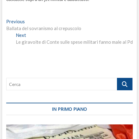
Navigazione
Previous
Previous
post:
Ballata del sovranismo al crepuscolo
articoli
Next
Next
post:
Le giravolte di Conte sulle spese militari fanno male al Pd
Cerca
IN PRIMO PIANO