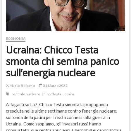
ECONOMIA
Ucraina: Chicco Testa
smonta chi semina panico
sull’energia nucleare
Marco Bellomo
31 Marzo 2022
centrale nucleare
chicco testa
ucraina
A Tagadà su La7, Chicco Testa smonta la propaganda
cresciuta nelle ultime settimane contro l’energia nucleare,
sull’onda della paura per i rischi connessi alla guerra in
Ucraina. Come sappiamo, gli invasori russi hanno
conquistato due centrali nucleari, Chernobyl e Zaporizhzhia.