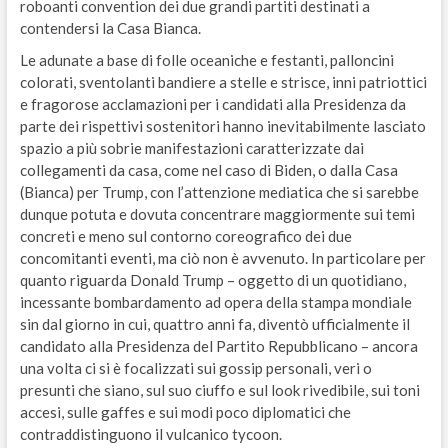
roboanti convention dei due grandi partiti destinati a
contendersi la Casa Bianca.
Le adunate a base di folle oceaniche e festanti, palloncini
colorati, sventolanti bandiere a stelle e strisce, inni patriottici
e fragorose acclamazioni per i candidati alla Presidenza da
parte dei rispettivi sostenitori hanno inevitabilmente lasciato
spazio a più sobrie manifestazioni caratterizzate dai
collegamenti da casa, come nel caso di Biden, o dalla Casa
(Bianca) per Trump, con l’attenzione mediatica che si sarebbe
dunque potuta e dovuta concentrare maggiormente sui temi
concreti e meno sul contorno coreografico dei due
concomitanti eventi, ma ciò non è avvenuto. In particolare per
quanto riguarda Donald Trump – oggetto di un quotidiano,
incessante bombardamento ad opera della stampa mondiale
sin dal giorno in cui, quattro anni fa, diventò ufficialmente il
candidato alla Presidenza del Partito Repubblicano – ancora
una volta ci si è focalizzati sui gossip personali, veri o
presunti che siano, sul suo ciuffo e sul look rivedibile, sui toni
accesi, sulle gaffes e sui modi poco diplomatici che
contraddistinguono il vulcanico tycoon.