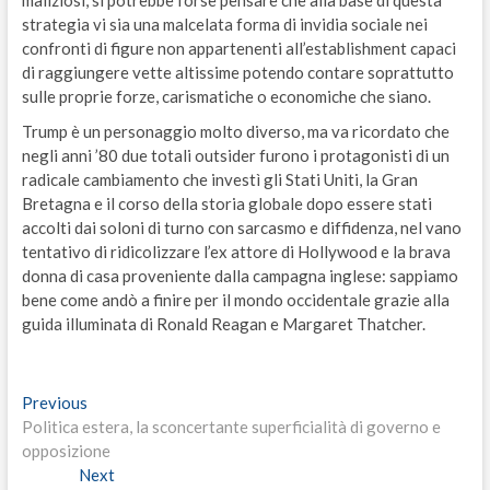
strategia vi sia una malcelata forma di invidia sociale nei
confronti di figure non appartenenti all’establishment capaci
di raggiungere vette altissime potendo contare soprattutto
sulle proprie forze, carismatiche o economiche che siano.
Trump è un personaggio molto diverso, ma va ricordato che
negli anni ’80 due totali outsider furono i protagonisti di un
radicale cambiamento che investì gli Stati Uniti, la Gran
Bretagna e il corso della storia globale dopo essere stati
accolti dai soloni di turno con sarcasmo e diffidenza, nel vano
tentativo di ridicolizzare l’ex attore di Hollywood e la brava
donna di casa proveniente dalla campagna inglese: sappiamo
bene come andò a finire per il mondo occidentale grazie alla
guida illuminata di Ronald Reagan e Margaret Thatcher.
Navigazione
Previous
Previous
post:
Politica estera, la sconcertante superficialità di governo e
articoli
opposizione
Next
Next