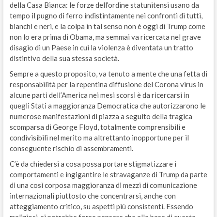
della Casa Bianca: le forze dell’ordine statunitensi usano da
tempo il pugno di ferro indistintamente nei confronti di tutti,
bianchi e neri, e la colpa in tal senso non è oggi di Trump come
non lo era prima di Obama, ma semmai va ricercata nel grave
disagio di un Paese in cui la violenza è diventata un tratto
distintivo della sua stessa società.
Sempre a questo proposito, va tenuto a mente che una fetta di
responsabilità per la repentina diffusione del Corona virus in
alcune parti dell’America nei mesi scorsi è da ricercarsi in
quegli Stati a maggioranza Democratica che autorizzarono le
numerose manifestazioni di piazza a seguito della tragica
scomparsa di George Floyd, totalmente comprensibili e
condivisibili nel merito ma altrettanto inopportune per il
conseguente rischio di assembramenti.
C’è da chiedersi a cosa possa portare stigmatizzare i
comportamenti e ingigantire le stravaganze di Trump da parte
di una così corposa maggioranza di mezzi di comunicazione
internazionali piuttosto che concentrarsi, anche con
atteggiamento critico, su aspetti più consistenti. Essendo
maliziosi, si potrebbe forse pensare che alla base di questa