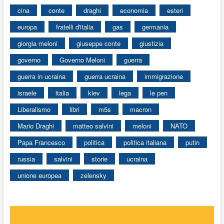
cina
conte
draghi
economia
esteri
europa
fratelli d'italia
gas
germania
giorgia meloni
giuseppe conte
giustizia
governo
Governo Meloni
guerra
guerra in ucraina
guerra ucraina
immigrazione
israele
italia
kiev
lega
le pen
Liberalismo
libri
m5s
macron
Mario Draghi
matteo salvini
meloni
NATO
Papa Francesco
politica
politica italiana
putin
russia
salvini
storie
ucraina
unione europea
zelensky