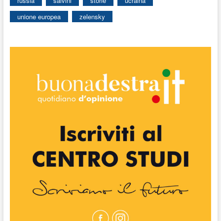
russia
salvini
storie
ucraina
unione europea
zelensky