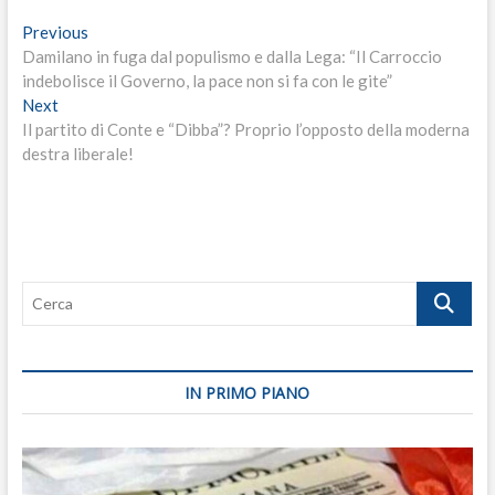
Navigazione
Previous
Previous
post:
Damilano in fuga dal populismo e dalla Lega: “Il Carroccio
articoli
indebolisce il Governo, la pace non si fa con le gite”
Next
Next
post:
Il partito di Conte e “Dibba”? Proprio l’opposto della moderna
destra liberale!
Cerca
IN PRIMO PIANO