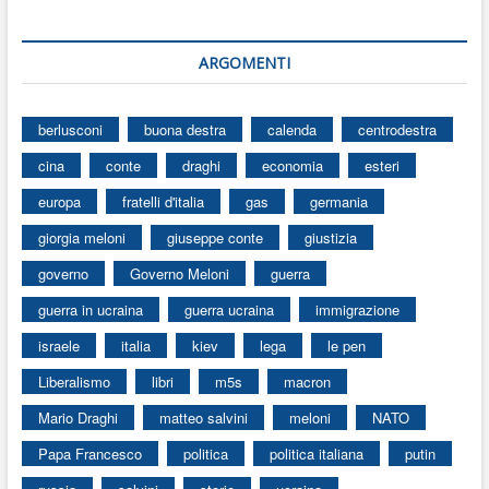
ARGOMENTI
berlusconi
buona destra
calenda
centrodestra
cina
conte
draghi
economia
esteri
europa
fratelli d'italia
gas
germania
giorgia meloni
giuseppe conte
giustizia
governo
Governo Meloni
guerra
guerra in ucraina
guerra ucraina
immigrazione
israele
italia
kiev
lega
le pen
Liberalismo
libri
m5s
macron
Mario Draghi
matteo salvini
meloni
NATO
Papa Francesco
politica
politica italiana
putin