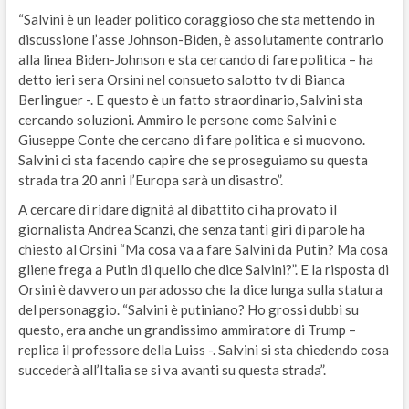
“Salvini è un leader politico coraggioso che sta mettendo in
discussione l’asse Johnson-Biden, è assolutamente contrario
alla linea Biden-Johnson e sta cercando di fare politica – ha
detto ieri sera Orsini nel consueto salotto tv di Bianca
Berlinguer -. E questo è un fatto straordinario, Salvini sta
cercando soluzioni. Ammiro le persone come Salvini e
Giuseppe Conte che cercano di fare politica e si muovono.
Salvini ci sta facendo capire che se proseguiamo su questa
strada tra 20 anni l’Europa sarà un disastro”.
A cercare di ridare dignità al dibattito ci ha provato il
giornalista Andrea Scanzi, che senza tanti giri di parole ha
chiesto al Orsini “Ma cosa va a fare Salvini da Putin? Ma cosa
gliene frega a Putin di quello che dice Salvini?”. E la risposta di
Orsini è davvero un paradosso che la dice lunga sulla statura
del personaggio. “Salvini è putiniano? Ho grossi dubbi su
questo, era anche un grandissimo ammiratore di Trump –
replica il professore della Luiss -. Salvini si sta chiedendo cosa
succederà all’Italia se si va avanti su questa strada”.