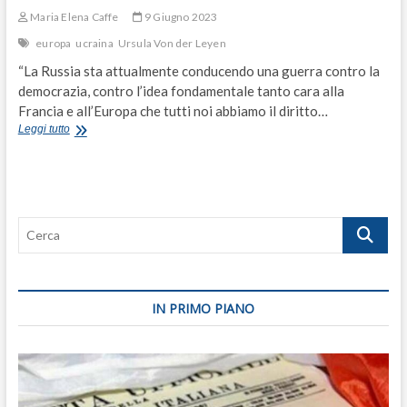
Maria Elena Caffe
9 Giugno 2023
europa
ucraina
Ursula Von der Leyen
“La Russia sta attualmente conducendo una guerra contro la
democrazia, contro l’idea fondamentale tanto cara alla
Francia e all’Europa che tutti noi abbiamo il diritto…
Von
Leggi tutto
der
Leyen:
“L’Ucraina
è
Europa
Cerca
e
deve
entrare
nell’Unione”
IN PRIMO PIANO