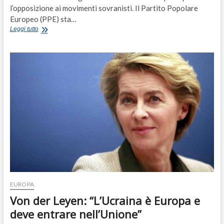
l’opposizione ai movimenti sovranisti. Il Partito Popolare
Europeo (PPE) sta…
Il
Leggi tutto
ritorno
di
Ursula
von
der
Leyen:
la
candidatura
anti-
sovranista
EUROPA
Von der Leyen: “L’Ucraina è Europa e
deve entrare nell’Unione”