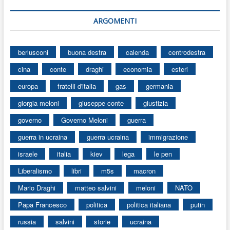
ARGOMENTI
berlusconi
buona destra
calenda
centrodestra
cina
conte
draghi
economia
esteri
europa
fratelli d'italia
gas
germania
giorgia meloni
giuseppe conte
giustizia
governo
Governo Meloni
guerra
guerra in ucraina
guerra ucraina
immigrazione
israele
italia
kiev
lega
le pen
Liberalismo
libri
m5s
macron
Mario Draghi
matteo salvini
meloni
NATO
Papa Francesco
politica
politica italiana
putin
russia
salvini
storie
ucraina