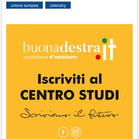
unione europea
zelensky