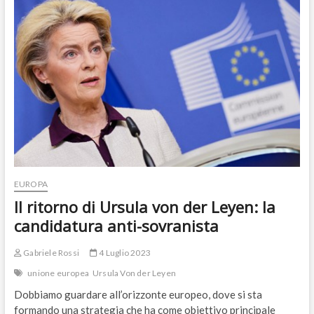
Come
sostenere
Ursula
von
der
Leyen?
EUROPA
Il ritorno di Ursula von der Leyen: la
candidatura anti-sovranista
Gabriele Rossi
4 Luglio 2023
unione europea
Ursula Von der Leyen
Dobbiamo guardare all’orizzonte europeo, dove si sta
formando una strategia che ha come obiettivo principale