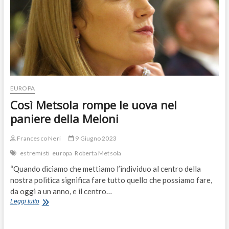
EUROPA
Così Metsola rompe le uova nel
paniere della Meloni
Francesco Neri
9 Giugno 2023
estremisti
europa
Roberta Metsola
“Quando diciamo che mettiamo l’individuo al centro della
nostra politica significa fare tutto quello che possiamo fare,
da oggi a un anno, e il centro…
Così
Leggi tutto
Metsola
rompe
le