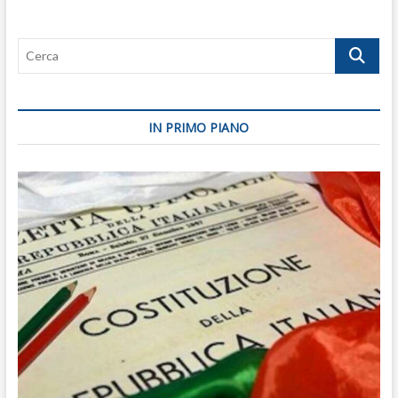
uova
nel
Cerca
paniere
della
Meloni
IN PRIMO PIANO