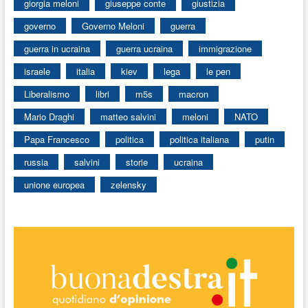
giorgia meloni
giuseppe conte
giustizia
governo
Governo Meloni
guerra
guerra in ucraina
guerra ucraina
immigrazione
israele
italia
kiev
lega
le pen
Liberalismo
libri
m5s
macron
Mario Draghi
matteo salvini
meloni
NATO
Papa Francesco
politica
politica italiana
putin
russia
salvini
storie
ucraina
unione europea
zelensky