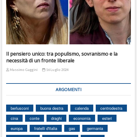
Il pensiero unico: tra populismo, sovranismo e la
necessità di un fronte liberale
Massimo Gaggini
16 Luglio 2024
ARGOMENTI
berlusconi
buona destra
calenda
centrodestra
cina
conte
draghi
economia
esteri
europa
fratelli d'italia
gas
germania