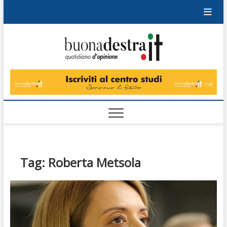
Skip
to
content
Buonad
QUOTIDIANO
DI OPINIONE
Tag:
Roberta Metsola