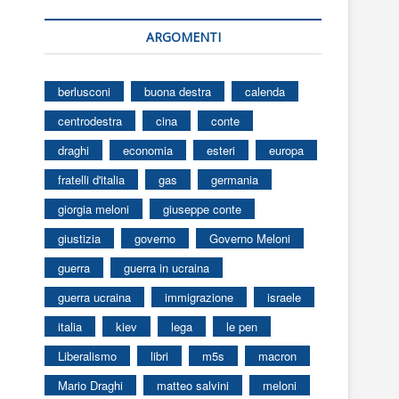
ARGOMENTI
berlusconi
buona destra
calenda
centrodestra
cina
conte
draghi
economia
esteri
europa
fratelli d'italia
gas
germania
giorgia meloni
giuseppe conte
giustizia
governo
Governo Meloni
guerra
guerra in ucraina
guerra ucraina
immigrazione
israele
italia
kiev
lega
le pen
Liberalismo
libri
m5s
macron
Mario Draghi
matteo salvini
meloni