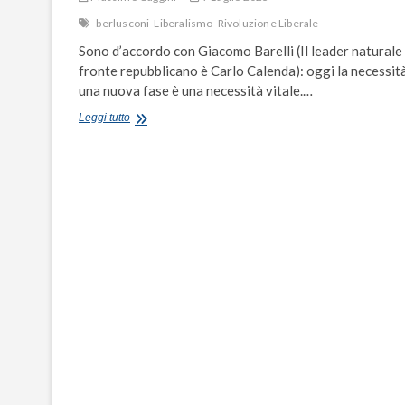
berlusconi
Liberalismo
Rivoluzione Liberale
Sono d’accordo con Giacomo Barelli (Il leader naturale
fronte repubblicano è Carlo Calenda): oggi la necessità
una nuova fase è una necessità vitale.…
Oltre
Leggi tutto
gli
errori
e
le
colpe
di
Berlusconi:
un
nuovo
progetto
di
“rivoluzione
liberale”