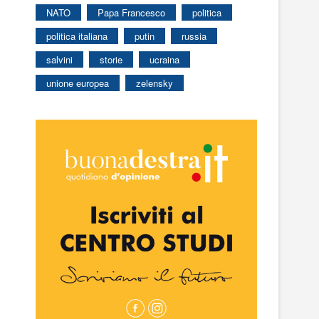
NATO
Papa Francesco
politica
politica italiana
putin
russia
salvini
storie
ucraina
unione europea
zelensky