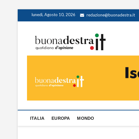
Skip
lunedì, Agosto 10, 2026
redazione@buonadestra.it
to
content
Buona
QUOTIDIANO D
ITALIA
EUROPA
MONDO