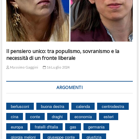
Il pensiero unico: tra populismo, sovranismo e la
necessità di un fronte liberale
Massimo Gaggini
16 Luglio 2024
ARGOMENTI
berlusconi
buona destra
calenda
centrodestra
cina
conte
draghi
economia
esteri
europa
fratelli d'italia
gas
germania
giorgia meloni
giuseppe conte
giustizia