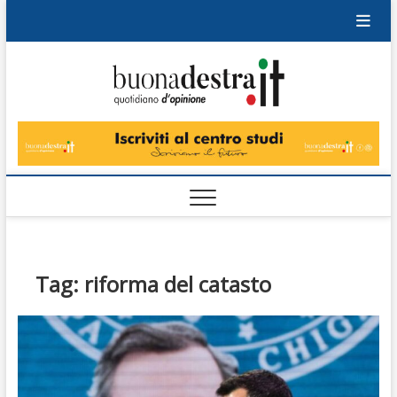
Skip
to
content
Buonad
QUOTIDIANO
DI OPINIONE
Tag:
riforma del catasto