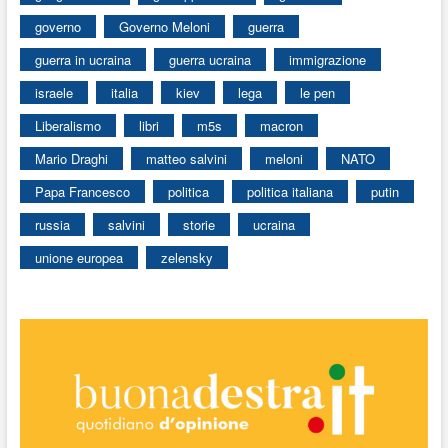
governo
Governo Meloni
guerra
guerra in ucraina
guerra ucraina
immigrazione
israele
italia
kiev
lega
le pen
Liberalismo
libri
m5s
macron
Mario Draghi
matteo salvini
meloni
NATO
Papa Francesco
politica
politica italiana
putin
russia
salvini
storie
ucraina
unione europea
zelensky