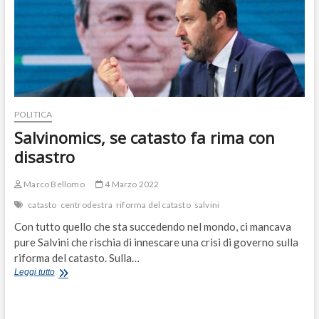
POLITICA
Salvinomics, se catasto fa rima con
disastro
Marco Bellomo
4 Marzo 2022
catasto
centrodestra
riforma del catasto
salvini
Con tutto quello che sta succedendo nel mondo, ci mancava
pure Salvini che rischia di innescare una crisi di governo sulla
riforma del catasto. Sulla…
Salvinomics,
Leggi tutto
se
catasto
fa