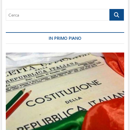
rima
con
Cerca
disastro
IN PRIMO PIANO