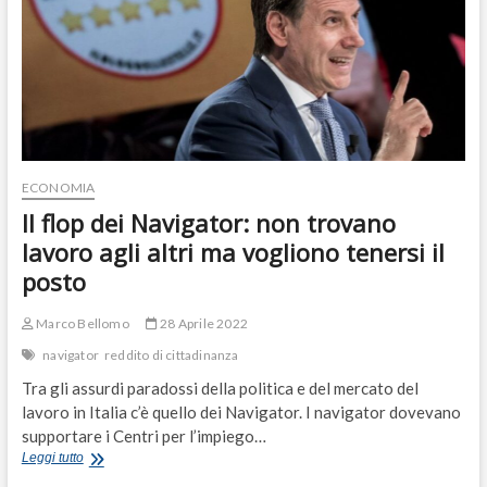
ECONOMIA
Il flop dei Navigator: non trovano
lavoro agli altri ma vogliono tenersi il
posto
Marco Bellomo
28 Aprile 2022
navigator
reddito di cittadinanza
Tra gli assurdi paradossi della politica e del mercato del
lavoro in Italia c’è quello dei Navigator. I navigator dovevano
supportare i Centri per l’impiego…
Il
Leggi tutto
flop