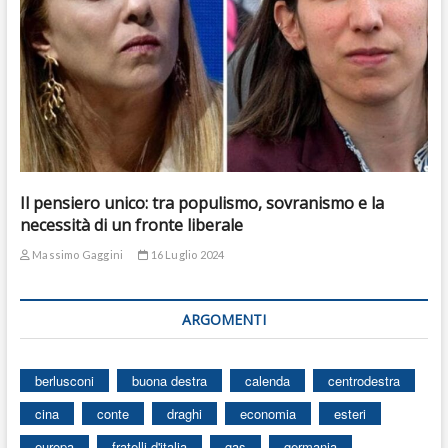
Il pensiero unico: tra populismo, sovranismo e la
necessità di un fronte liberale
Massimo Gaggini
16 Luglio 2024
ARGOMENTI
berlusconi
buona destra
calenda
centrodestra
cina
conte
draghi
economia
esteri
europa
fratelli d'italia
gas
germania