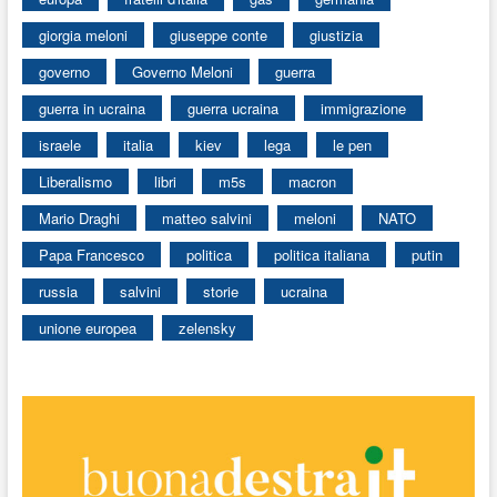
giorgia meloni
giuseppe conte
giustizia
governo
Governo Meloni
guerra
guerra in ucraina
guerra ucraina
immigrazione
israele
italia
kiev
lega
le pen
Liberalismo
libri
m5s
macron
Mario Draghi
matteo salvini
meloni
NATO
Papa Francesco
politica
politica italiana
putin
russia
salvini
storie
ucraina
unione europea
zelensky