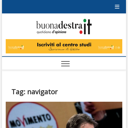
Skip
to
content
Buonad
QUOTIDIANO
DI OPINIONE
Tag:
navigator