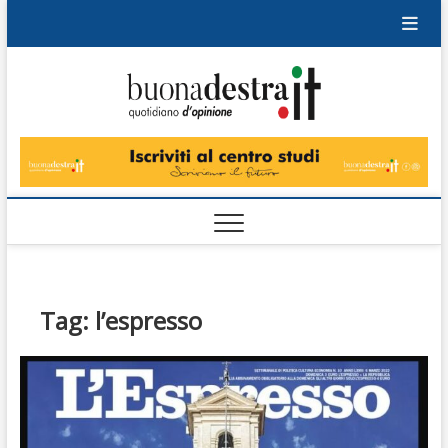
Skip
to
content
Buonad
QUOTIDIANO
DI OPINIONE
Tag:
l’espresso