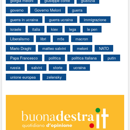
giorgia meloni
giuseppe conte
giustizia
governo
Governo Meloni
guerra
guerra in ucraina
guerra ucraina
immigrazione
israele
italia
kiev
lega
le pen
Liberalismo
libri
m5s
macron
Mario Draghi
matteo salvini
meloni
NATO
Papa Francesco
politica
politica italiana
putin
russia
salvini
storie
ucraina
unione europea
zelensky