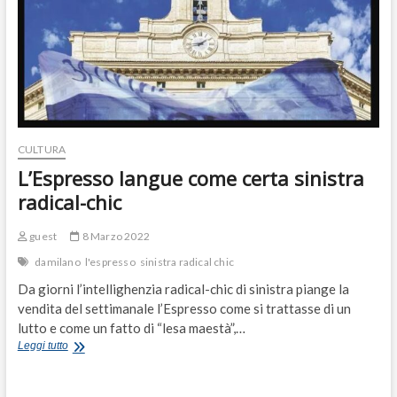
CULTURA
L’Espresso langue come certa sinistra
radical-chic
guest
8 Marzo 2022
damilano
l'espresso
sinistra radical chic
Da giorni l’intellighenzia radical-chic di sinistra piange la
vendita del settimanale l’Espresso come si trattasse di un
lutto e come un fatto di “lesa maestà”,…
L’Espresso
Leggi tutto
langue
come
certa