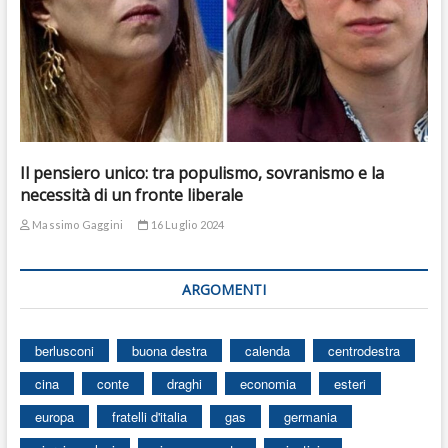
Il pensiero unico: tra populismo, sovranismo e la
necessità di un fronte liberale
Massimo Gaggini
16 Luglio 2024
ARGOMENTI
berlusconi
buona destra
calenda
centrodestra
cina
conte
draghi
economia
esteri
europa
fratelli d'italia
gas
germania