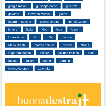
giorgia meloni
giuseppe conte
giustizia
governo
Governo Meloni
guerra
guerra in ucraina
guerra ucraina
immigrazione
israele
italia
kiev
lega
le pen
Liberalismo
libri
m5s
macron
Mario Draghi
matteo salvini
meloni
NATO
Papa Francesco
politica
politica italiana
putin
russia
salvini
storie
ucraina
unione europea
zelensky