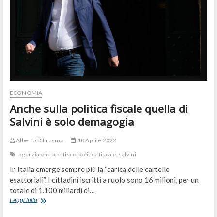
ECONOMIA
Anche sulla politica fiscale quella di
Salvini è solo demagogia
Alberto D’Erasmo
10 Aprile 2022
agenzia entrate
fisco
politica fiscale
salvini
In Italia emerge sempre più la “carica delle cartelle
esattoriali”. I cittadini iscritti a ruolo sono 16 milioni, per un
totale di 1.100 miliardi di…
Anche
Leggi tutto
sulla
politica