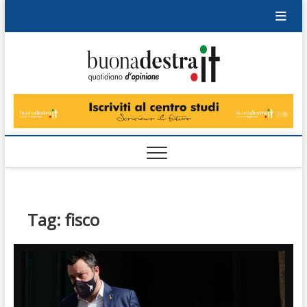
Skip
to
content
Buonad
QUOTIDIANO
DI OPINIONE
Tag:
fisco