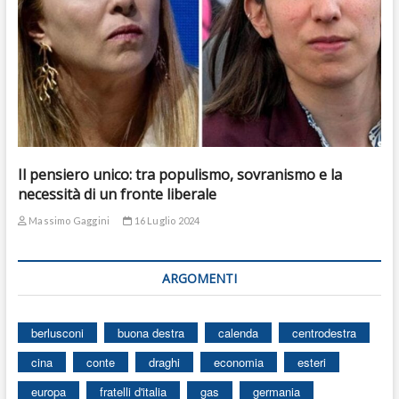
Il pensiero unico: tra populismo, sovranismo e la
necessità di un fronte liberale
Massimo Gaggini
16 Luglio 2024
ARGOMENTI
berlusconi
buona destra
calenda
centrodestra
cina
conte
draghi
economia
esteri
europa
fratelli d'italia
gas
germania