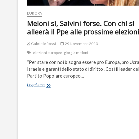
EUROPA
Meloni sì, Salvini forse. Con chi si
alleerà il Ppe alle prossime elezion
Gabriele Rossi
29 Novembre 2023
elezioni europee
giorgia meloni
“Per stare con noi bisogna essere pro Europa, pro Ucra
Israele e garanti dello stato di diritto”. Così il leader de
Partito Popolare europeo…
Meloni
Leggi tutto
sì,
Salvini
forse.
Con
chi
si
alleerà
il
Ppe