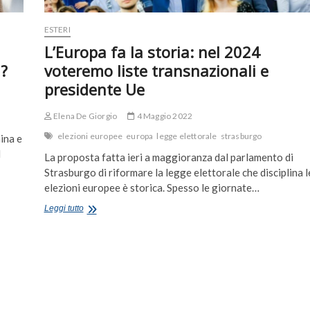
ESTERI
L’Europa fa la storia: nel 2024
i?
voteremo liste transnazionali e
presidente Ue
Elena De Giorgio
4 Maggio 2022
elezioni europee
europa
legge elettorale
strasburgo
ina e
l
La proposta fatta ieri a maggioranza dal parlamento di
Strasburgo di riformare la legge elettorale che disciplina l
elezioni europee è storica. Spesso le giornate…
L’Europa
Leggi tutto
fa
la
storia:
nel
2024
voteremo
liste
transnazionali