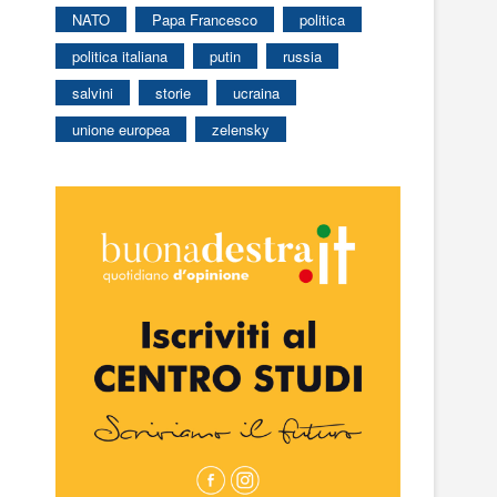
NATO
Papa Francesco
politica
politica italiana
putin
russia
salvini
storie
ucraina
unione europea
zelensky