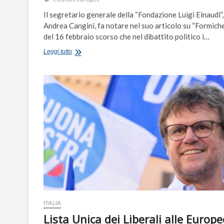
Il segretario generale della “Fondazione Luigi Einaudi”,
Andrea Cangini, fa notare nel suo articolo su “Formich
del 16 febbraio scorso che nel dibattito politico i…
Elezioni
Leggi tutto
europee,
i
grandi
temi
di
cui
nessuno
vuole
parlare
ITALIA
Lista Unica dei Liberali alle Europe