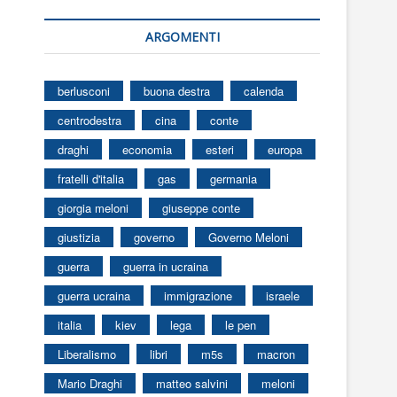
ARGOMENTI
berlusconi
buona destra
calenda
centrodestra
cina
conte
draghi
economia
esteri
europa
fratelli d'italia
gas
germania
giorgia meloni
giuseppe conte
giustizia
governo
Governo Meloni
guerra
guerra in ucraina
guerra ucraina
immigrazione
israele
italia
kiev
lega
le pen
Liberalismo
libri
m5s
macron
Mario Draghi
matteo salvini
meloni