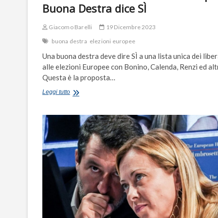
Buona Destra dice SÌ
Giacomo Barelli
19 Dicembre 2023
buona destra
elezioni europee
Una buona destra deve dire SÌ a una lista unica dei liber
alle elezioni Europee con Bonino, Calenda, Renzi ed altr
Questa è la proposta…
Lista
Leggi tutto
Unica
dei
Liberali
alle
Europee:
Buona
Destra
dice
SÌ