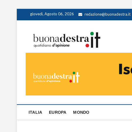
Skip
giovedì, Agosto 06, 2026
redazione@buonadestra.it
to
content
Buona
QUOTIDIANO D
ITALIA
EUROPA
MONDO