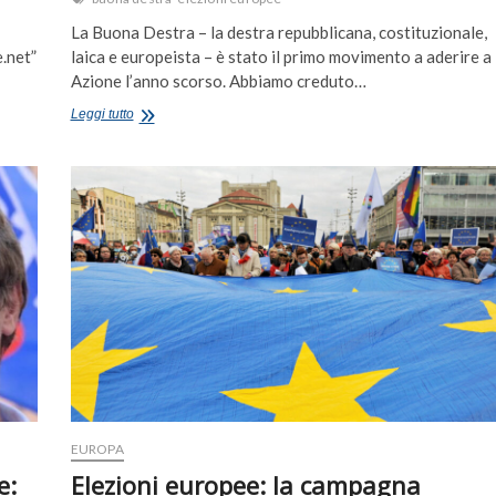
La Buona Destra – la destra repubblicana, costituzionale,
e.net”
laica e europeista – è stato il primo movimento a aderire a
Azione l’anno scorso. Abbiamo creduto…
La
Leggi tutto
Buona
Destra
e
una
scelta
per
l’Italia:
una
lista
unitaria
alle
europee
EUROPA
e:
Elezioni europee: la campagna