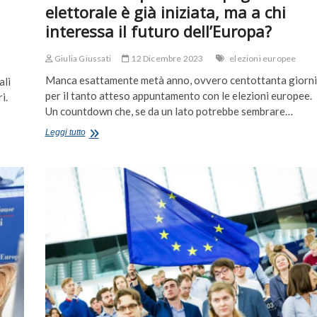
elettorale è già iniziata, ma a chi
interessa il futuro dell’Europa?
Giulia Giussati
12 Dicembre 2023
elezioni europee
Manca esattamente metà anno, ovvero centottanta giorni
ali
per il tanto atteso appuntamento con le elezioni europee.
i.
Un countdown che, se da un lato potrebbe sembrare…
Elezioni
Leggi tutto
europee:
la
campagna
elettorale
è
già
iniziata,
ma
a
chi
interessa
il
futuro
dell’Europa?