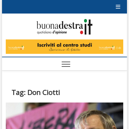
Skip
to
content
Buonad
QUOTIDIANO
DI OPINIONE
Tag:
Don Ciotti