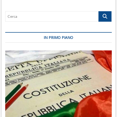
non
può
Cerca
essere
tafazzista
IN PRIMO PIANO