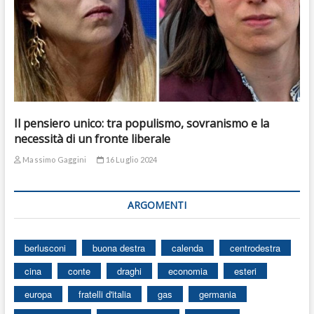
Il pensiero unico: tra populismo, sovranismo e la
necessità di un fronte liberale
Massimo Gaggini
16 Luglio 2024
ARGOMENTI
berlusconi
buona destra
calenda
centrodestra
cina
conte
draghi
economia
esteri
europa
fratelli d'italia
gas
germania