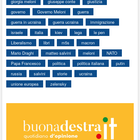
giorgia meloni
giuseppe conte
giustizia
governo
Governo Meloni
guerra
guerra in ucraina
guerra ucraina
immigrazione
israele
italia
kiev
lega
le pen
Liberalismo
libri
m5s
macron
Mario Draghi
matteo salvini
meloni
NATO
Papa Francesco
politica
politica italiana
putin
russia
salvini
storie
ucraina
unione europea
zelensky