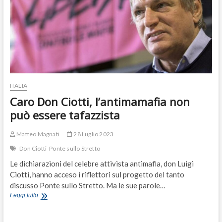
ITALIA
Caro Don Ciotti, l’antimamafia non
può essere tafazzista
Matteo Magnati
28 Luglio 2023
Don Ciotti
Ponte sullo Stretto
Le dichiarazioni del celebre attivista antimafia, don Luigi
Ciotti, hanno acceso i riflettori sul progetto del tanto
discusso Ponte sullo Stretto. Ma le sue parole…
Caro
Leggi tutto
Don
Ciotti,
l’antimamafia