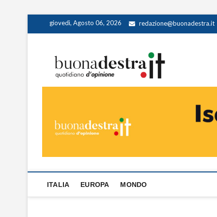
Skip
giovedì, Agosto 06, 2026
redazione@buonadestra.it
to
content
Buona
QUOTIDIANO D
ITALIA
EUROPA
MONDO