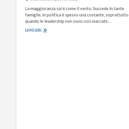
La maggioranza sai è come il vento. Succede in tante
famiglie, in politica è spesso una costante, soprattutto
quando le leadership non sono così marcate…
Sicilia
Leggi tutto
laboratorio
politico:
prove
di
separazione
per
la
destra