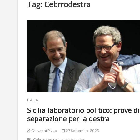
Tag:
Cebrrodestra
ITALIA
Sicilia laboratorio politico: prove di
separazione per la destra
Giovanni Pizzo
27 Settembre 2023
Cebrrodestra
governo
sicilia