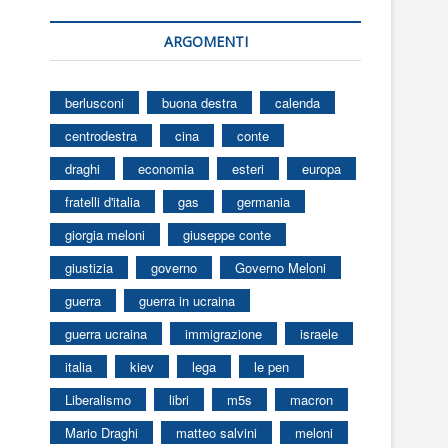
ARGOMENTI
berlusconi
buona destra
calenda
centrodestra
cina
conte
draghi
economia
esteri
europa
fratelli d'italia
gas
germania
giorgia meloni
giuseppe conte
giustizia
governo
Governo Meloni
guerra
guerra in ucraina
guerra ucraina
immigrazione
israele
italia
kiev
lega
le pen
Liberalismo
libri
m5s
macron
Mario Draghi
matteo salvini
meloni