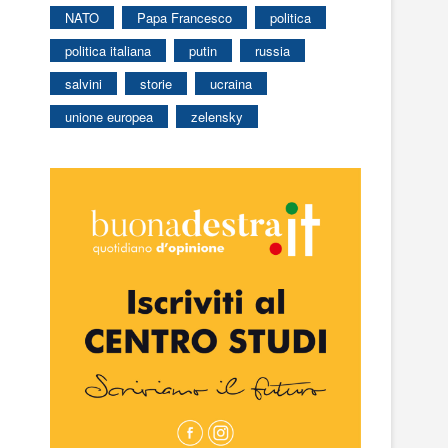
NATO
Papa Francesco
politica
politica italiana
putin
russia
salvini
storie
ucraina
unione europea
zelensky