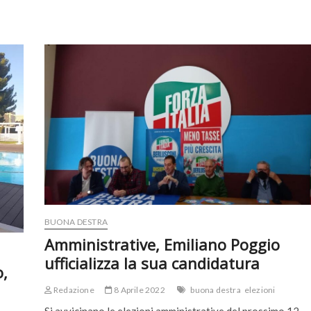
BUONA DESTRA
Amministrative, Emiliano Poggio
ufficializza la sua candidatura
o,
Redazione
8 Aprile 2022
buona destra
elezioni
Si avvicinano le elezioni amministrative del prossimo 12