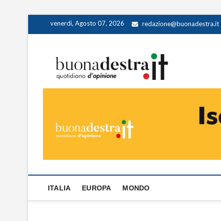
Skip
venerdì, Agosto 07, 2026
redazione@buonadestra.it
to
content
Buona
QUOTIDIANO D
ITALIA
EUROPA
MONDO