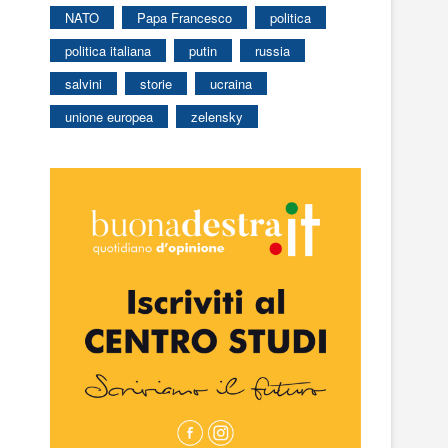
NATO
Papa Francesco
politica
politica italiana
putin
russia
salvini
storie
ucraina
unione europea
zelensky