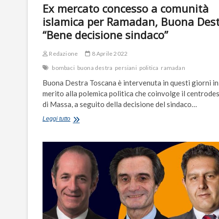
Ex mercato concesso a comunità
islamica per Ramadan, Buona Dest
“Bene decisione sindaco”
Redazione
8 Aprile 2022
bombaci
buona destra
persiani
politica
ramadan
Buona Destra Toscana è intervenuta in questi giorni in
merito alla polemica politica che coinvolge il centrode
di Massa, a seguito della decisione del sindaco…
Ex
Leggi tutto
mercato
concesso
a
comunità
islamica
per
Ramadan,
Buona
Destra:
“Bene
decisione