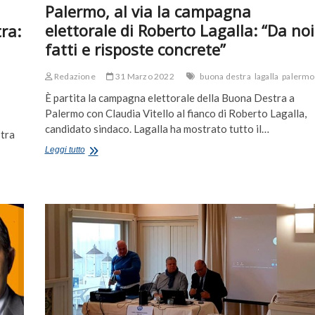
Palermo, al via la campagna
elettorale di Roberto Lagalla: “Da noi
ra:
fatti e risposte concrete”
Redazione
31 Marzo 2022
buona destra
lagalla
palermo
È partita la campagna elettorale della Buona Destra a
Palermo con Claudia Vitello al fianco di Roberto Lagalla,
candidato sindaco. Lagalla ha mostrato tutto il…
stra
Palermo,
Leggi tutto
al
via
la
campagna
elettorale
di
Roberto
Lagalla:
“Da
noi
fatti
e
risposte