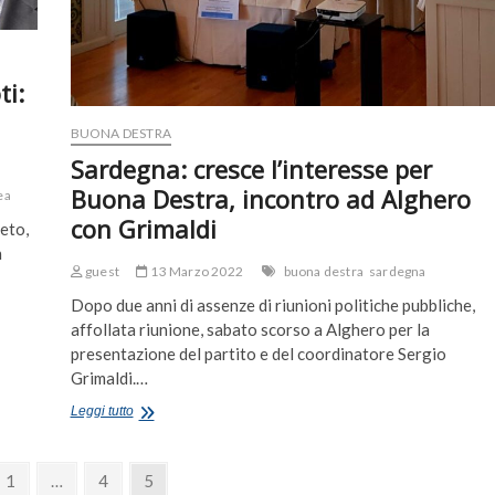
concrete”
ti:
BUONA DESTRA
Sardegna: cresce l’interesse per
Buona Destra, incontro ad Alghero
ea
con Grimaldi
eto,
n
guest
13 Marzo 2022
buona destra
sardegna
Dopo due anni di assenze di riunioni politiche pubbliche,
affollata riunione, sabato scorso a Alghero per la
presentazione del partito e del coordinatore Sergio
Grimaldi.…
Sardegna:
Leggi tutto
cresce
l’interesse
per
vious
Page
Page
Page
1
…
4
5
Buona