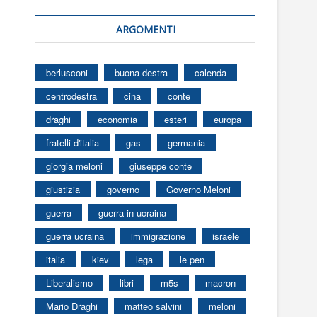
ARGOMENTI
berlusconi
buona destra
calenda
centrodestra
cina
conte
draghi
economia
esteri
europa
fratelli d'italia
gas
germania
giorgia meloni
giuseppe conte
giustizia
governo
Governo Meloni
guerra
guerra in ucraina
guerra ucraina
immigrazione
israele
italia
kiev
lega
le pen
Liberalismo
libri
m5s
macron
Mario Draghi
matteo salvini
meloni