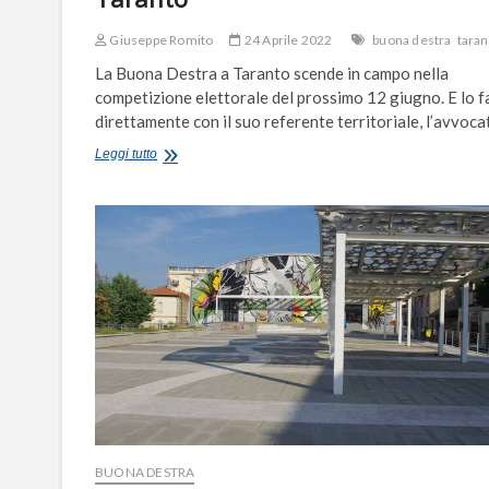
Giuseppe Romito
24 Aprile 2022
buona destra
taran
La Buona Destra a Taranto scende in campo nella
competizione elettorale del prossimo 12 giugno. E lo f
direttamente con il suo referente territoriale, l’avvoc
Dal
Leggi tutto
Pnrr
ai
Giochi
del
Mediterraneo,
con
Buona
Destra
per
investire
su
Taranto
BUONA DESTRA