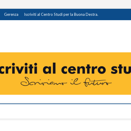
Gerenza
Iscriviti al Centro Studi per la Buona Destra.
destra.it
I OPINIONE