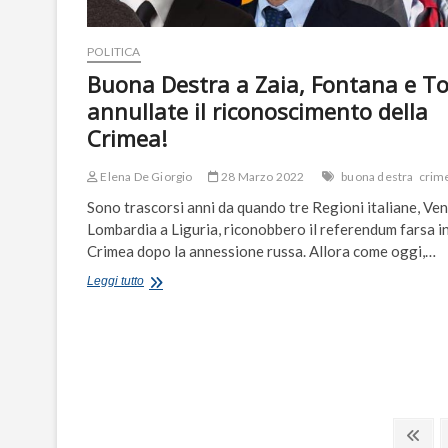
sindaco”
POLITICA
Buona Destra a Zaia, Fontana e To
annullate il riconoscimento della
Crimea!
Elena De Giorgio
28 Marzo 2022
buona destra
crim
Sono trascorsi anni da quando tre Regioni italiane, Ven
Lombardia a Liguria, riconobbero il referendum farsa i
Crimea dopo la annessione russa. Allora come oggi,…
Buona
Leggi tutto
Destra
a
Zaia,
Fontana
e
Toti:
annullate
Paginazione
il
Pre
riconoscimento