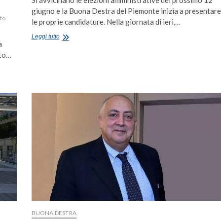
giugno e la Buona Destra del Piemonte inizia a presentare
to
le proprie candidature. Nella giornata di ieri,…
Amministrative,
Leggi tutto
a
Emiliano
Poggio
ato…
ufficializza
la
sua
candidatura
BUONA DESTRA