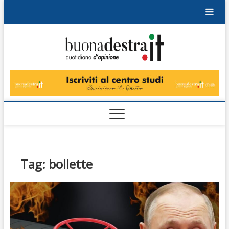
Skip
to
content
Buonad
QUOTIDIANO
DI OPINIONE
Tag:
bollette