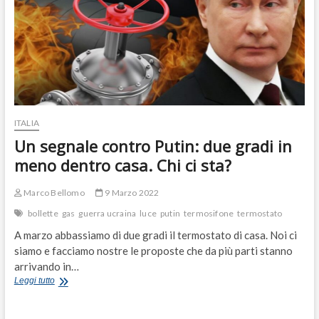
ITALIA
Un segnale contro Putin: due gradi in
meno dentro casa. Chi ci sta?
Marco Bellomo
9 Marzo 2022
bollette
gas
guerra ucraina
luce
putin
termosifone
termostato
A marzo abbassiamo di due gradi il termostato di casa. Noi ci
siamo e facciamo nostre le proposte che da più parti stanno
arrivando in…
Un
Leggi tutto
segnale
contro
Putin: