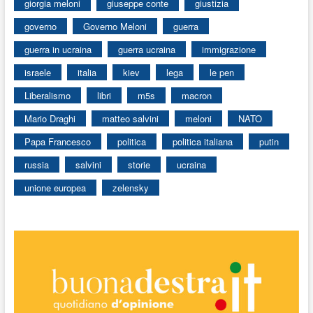
giorgia meloni
giuseppe conte
giustizia
governo
Governo Meloni
guerra
guerra in ucraina
guerra ucraina
immigrazione
israele
italia
kiev
lega
le pen
Liberalismo
libri
m5s
macron
Mario Draghi
matteo salvini
meloni
NATO
Papa Francesco
politica
politica italiana
putin
russia
salvini
storie
ucraina
unione europea
zelensky