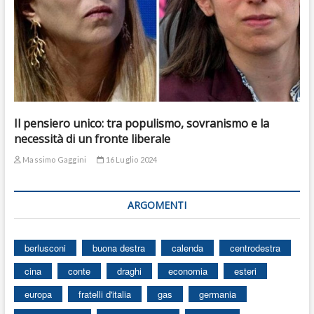
Il pensiero unico: tra populismo, sovranismo e la
necessità di un fronte liberale
Massimo Gaggini
16 Luglio 2024
ARGOMENTI
berlusconi
buona destra
calenda
centrodestra
cina
conte
draghi
economia
esteri
europa
fratelli d'italia
gas
germania