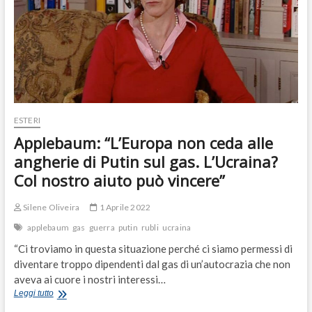
ESTERI
Applebaum: “L’Europa non ceda alle
angherie di Putin sul gas. L’Ucraina?
Col nostro aiuto può vincere”
Silene Oliveira
1 Aprile 2022
applebaum
gas
guerra
putin
rubli
ucraina
“Ci troviamo in questa situazione perché ci siamo permessi di
diventare troppo dipendenti dal gas di un’autocrazia che non
aveva ai cuore i nostri interessi…
Applebaum:
Leggi tutto
“L’Europa