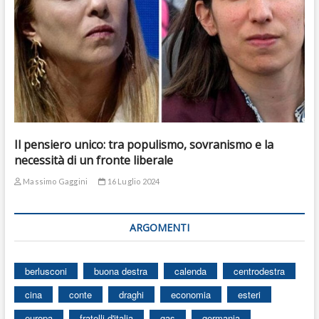
Il pensiero unico: tra populismo, sovranismo e la
necessità di un fronte liberale
Massimo Gaggini
16 Luglio 2024
ARGOMENTI
berlusconi
buona destra
calenda
centrodestra
cina
conte
draghi
economia
esteri
europa
fratelli d'italia
gas
germania