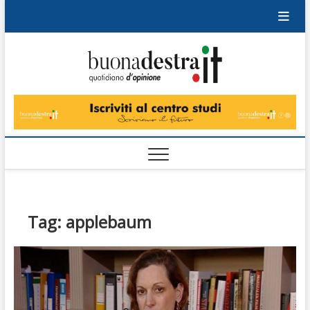
Skip
to
content
Buonad
QUOTIDIANO
DI OPINIONE
Tag:
applebaum