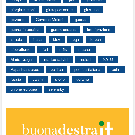
giorgia meloni
giuseppe conte
giustizia
governo
Governo Meloni
guerra
guerra in ucraina
guerra ucraina
immigrazione
israele
italia
kiev
lega
le pen
Liberalismo
libri
m5s
macron
Mario Draghi
matteo salvini
meloni
NATO
Papa Francesco
politica
politica italiana
putin
russia
salvini
storie
ucraina
unione europea
zelensky