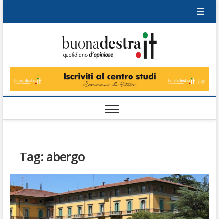
Skip
to
content
Buonad
QUOTIDIANO
DI OPINIONE
Tag:
abergo