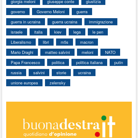
giorgia meloni
giuseppe conte
giustizia
governo
Governo Meloni
guerra
guerra in ucraina
guerra ucraina
immigrazione
israele
italia
kiev
lega
le pen
Liberalismo
libri
m5s
macron
Mario Draghi
matteo salvini
meloni
NATO
Papa Francesco
politica
politica italiana
putin
russia
salvini
storie
ucraina
unione europea
zelensky