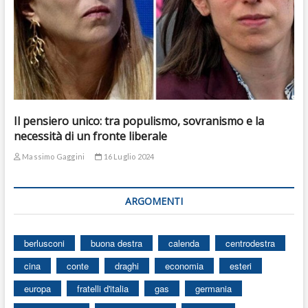
Il pensiero unico: tra populismo, sovranismo e la
necessità di un fronte liberale
Massimo Gaggini
16 Luglio 2024
ARGOMENTI
berlusconi
buona destra
calenda
centrodestra
cina
conte
draghi
economia
esteri
europa
fratelli d'italia
gas
germania