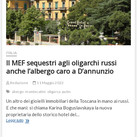
ITALIA
Il MEF sequestri agli oligarchi russi
anche l’albergo caro a D’annunzio
Redazione
11 Maggio 2022
abergo
montecatini
oligarca
putin
Un altro dei gioielli immobiliari della Toscana in mano ai russi.
E che mani: si chiama Karina Boguslavskaya la nuova
proprietaria dello storico hotel del…
Il
Leggi tutto
MEF
sequestri
agli