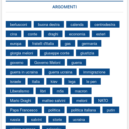
ARGOMENTI
berlusconi
buona destra
calenda
centrodestra
cina
conte
draghi
economia
esteri
europa
fratelli d'italia
gas
germania
giorgia meloni
giuseppe conte
giustizia
governo
Governo Meloni
guerra
guerra in ucraina
guerra ucraina
immigrazione
israele
italia
kiev
lega
le pen
Liberalismo
libri
m5s
macron
Mario Draghi
matteo salvini
meloni
NATO
Papa Francesco
politica
politica italiana
putin
russia
salvini
storie
ucraina
unione europea
zelensky