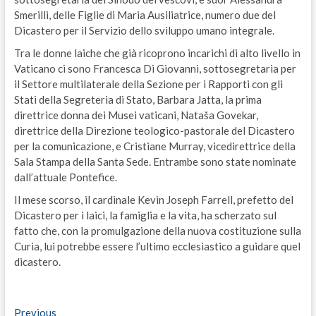
Smerilli, delle Figlie di Maria Ausiliatrice, numero due del
Dicastero per il Servizio dello sviluppo umano integrale.
Tra le donne laiche che già ricoprono incarichi di alto livello in
Vaticano ci sono Francesca Di Giovanni, sottosegretaria per
il Settore multilaterale della Sezione per i Rapporti con gli
Stati della Segreteria di Stato, Barbara Jatta, la prima
direttrice donna dei Musei vaticani, Nataša Govekar,
direttrice della Direzione teologico-pastorale del Dicastero
per la comunicazione, e Cristiane Murray, vicedirettrice della
Sala Stampa della Santa Sede. Entrambe sono state nominate
dall’attuale Pontefice.
Il mese scorso, il cardinale Kevin Joseph Farrell, prefetto del
Dicastero per i laici, la famiglia e la vita, ha scherzato sul
fatto che, con la promulgazione della nuova costituzione sulla
Curia, lui potrebbe essere l’ultimo ecclesiastico a guidare quel
dicastero.
Navigazione
Previous
Previous