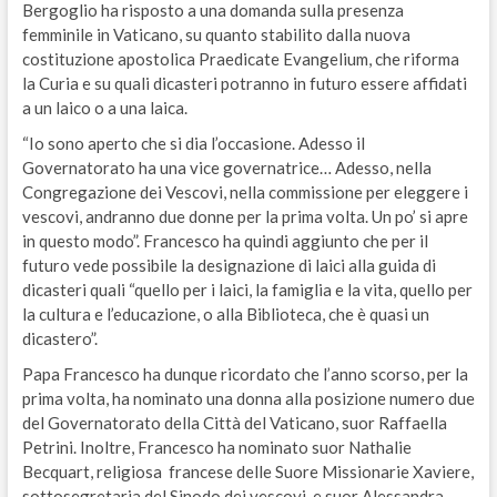
Bergoglio ha risposto a una domanda sulla presenza
femminile in Vaticano, su quanto stabilito dalla nuova
costituzione apostolica Praedicate Evangelium, che riforma
la Curia e su quali dicasteri potranno in futuro essere affidati
a un laico o a una laica.
“Io sono aperto che si dia l’occasione. Adesso il
Governatorato ha una vice governatrice… Adesso, nella
Congregazione dei Vescovi, nella commissione per eleggere i
vescovi, andranno due donne per la prima volta. Un po’ si apre
in questo modo”. Francesco ha quindi aggiunto che per il
futuro vede possibile la designazione di laici alla guida di
dicasteri quali “quello per i laici, la famiglia e la vita, quello per
la cultura e l’educazione, o alla Biblioteca, che è quasi un
dicastero”.
Papa Francesco ha dunque ricordato che l’anno scorso, per la
prima volta, ha nominato una donna alla posizione numero due
del Governatorato della Città del Vaticano, suor Raffaella
Petrini. Inoltre, Francesco ha nominato suor Nathalie
Becquart, religiosa francese delle Suore Missionarie Xaviere,
sottosegretaria del Sinodo dei vescovi, e suor Alessandra