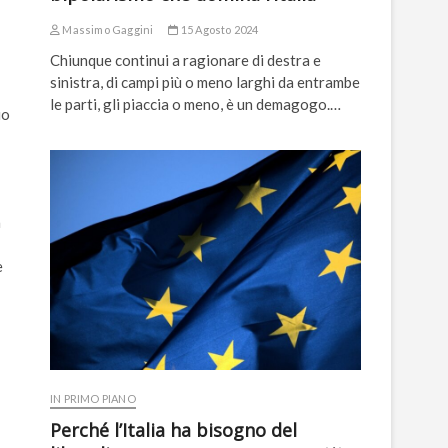
Massimo Gaggini
15 Agosto 2024
Chiunque continui a ragionare di destra e
sinistra, di campi più o meno larghi da entrambe
le parti, gli piaccia o meno, è un demagogo.…
io
a
e
IN PRIMO PIANO
Perché l’Italia ha bisogno del