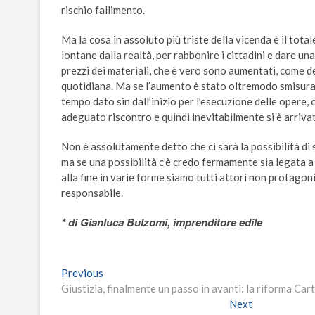
rischio fallimento.
Ma la cosa in assoluto più triste della vicenda è il tota
lontane dalla realtà, per rabbonire i cittadini e dare u
prezzi dei materiali, che è vero sono aumentati, come de
quotidiana. Ma se l’aumento è stato oltremodo smisurat
tempo dato sin dall’inizio per l’esecuzione delle opere
adeguato riscontro e quindi inevitabilmente si è arrivat
Non è assolutamente detto che ci sarà la possibilità di 
ma se una possibilità c’è credo fermamente sia legata a f
alla fine in varie forme siamo tutti attori non protagon
responsabile.
* di Gianluca Bulzomi, imprenditore edile
Navigazione
Previous
Previous
post:
Giustizia, finalmente un passo in avanti: la riforma Car
articoli
Next
Next