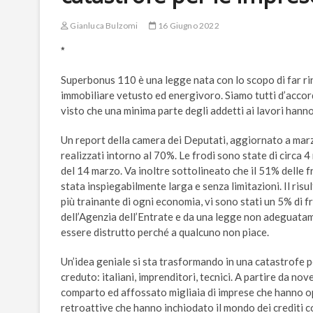
Gianluca Bulzomi
16 Giugno 2022
*
Superbonus 110 è una legge nata con lo scopo di far rinas
immobiliare vetusto ed energivoro. Siamo tutti d’accor
visto che una minima parte degli addetti ai lavori hanno
Un report della camera dei Deputati, aggiornato a marzo
realizzati intorno al 70%. Le frodi sono state di circa 4
del 14 marzo. Va inoltre sottolineato che il 51% delle f
stata inspiegabilmente larga e senza limitazioni. Il risu
più trainante di ogni economia, vi sono stati un 5% di 
dell’Agenzia dell’Entrate e da una legge non adeguatame
essere distrutto perché a qualcuno non piace.
Un’idea geniale si sta trasformando in una catastrofe pe
creduto: italiani, imprenditori, tecnici. A partire da n
comparto ed affossato migliaia di imprese che hanno o
retroattive che hanno inchiodato il mondo dei crediti co