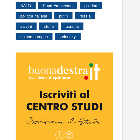
NATO
Papa Francesco
politica
politica italiana
putin
russia
salvini
storie
ucraina
unione europea
zelensky