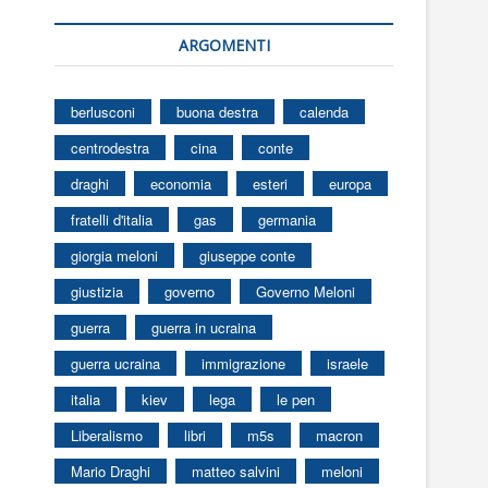
ARGOMENTI
berlusconi
buona destra
calenda
centrodestra
cina
conte
draghi
economia
esteri
europa
fratelli d'italia
gas
germania
giorgia meloni
giuseppe conte
giustizia
governo
Governo Meloni
guerra
guerra in ucraina
guerra ucraina
immigrazione
israele
italia
kiev
lega
le pen
Liberalismo
libri
m5s
macron
Mario Draghi
matteo salvini
meloni