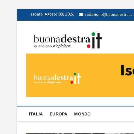
Skip
sabato, Agosto 08, 2026
redazione@buonadestra.it
to
content
Buona
QUOTIDIANO D
ITALIA
EUROPA
MONDO