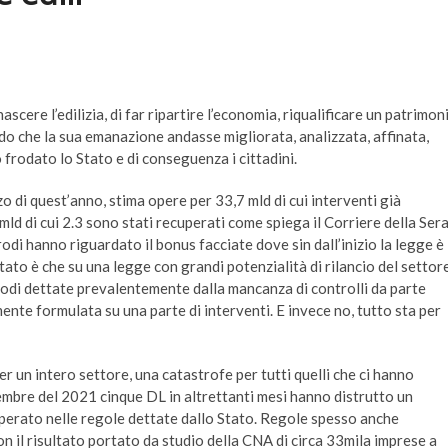
cere l’edilizia, di far ripartire l’economia, riqualificare un patrimon
do che la sua emanazione andasse migliorata, analizzata, affinata,
 frodato lo Stato e di conseguenza i cittadini.
 di quest’anno, stima opere per 33,7 mld di cui interventi già
 mld di cui 2.3 sono stati recuperati come spiega il Corriere della Ser
rodi hanno riguardato il bonus facciate dove sin dall’inizio la legge è
ltato è che su una legge con grandi potenzialità di rilancio del settor
frodi dettate prevalentemente dalla mancanza di controlli da parte
nte formulata su una parte di interventi. E invece no, tutto sta per
r un intero settore, una catastrofe per tutti quelli che ci hanno
ovembre del 2021 cinque DL in altrettanti mesi hanno distrutto un
perato nelle regole dettate dallo Stato. Regole spesso anche
n il risultato portato da studio della CNA di circa 33mila imprese a