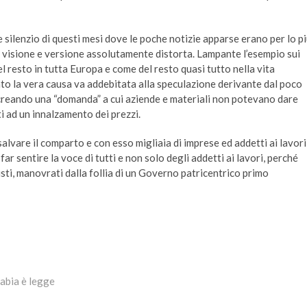
le silenzio di questi mesi dove le poche notizie apparse erano per lo p
na visione e versione assolutamente distorta. Lampante l’esempio sui
l resto in tutta Europa e come del resto quasi tutto nella vita
o la vera causa va addebitata alla speculazione derivante dal poco
, creando una “domanda” a cui aziende e materiali non potevano dare
i ad un innalzamento dei prezzi.
salvare il comparto e con esso migliaia di imprese ed addetti ai lavori
ar sentire la voce di tutti e non solo degli addetti ai lavori, perché
isti, manovrati dalla follia di un Governo patricentrico primo
tabia è legge