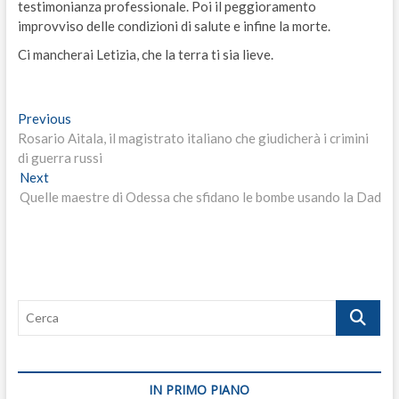
testimonianza professionale. Poi il peggioramento
improvviso delle condizioni di salute e infine la morte.
Ci mancherai Letizia, che la terra ti sia lieve.
Navigazione
Previous
Previous
post:
Rosario Aitala, il magistrato italiano che giudicherà i crimini
articoli
di guerra russi
Next
Next
post:
Quelle maestre di Odessa che sfidano le bombe usando la Dad
Cerca
IN PRIMO PIANO