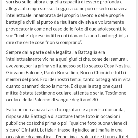
sorriso sulle labbra e quella capacità di essere profonda e
allegra al tempo stesso. Leggera come può esserlo una vera
intellettuale innamorata del proprio lavoro e delle proprie
battaglie civili al punto da risultare divisiva e volutamente
provocatoria come nel caso delle foto di due adolescenti, le
sue “bimbe” riprese indifferenti davanti a una Lamborghini, a
dire che certe cose “non si comprano”.
Sempre dalla parte della legalità, la Battaglia era
intellettualmente vicina a quei giudici che, come dei samurai,
avevano, per la prima volta, messo sotto scacco Cosa Nostra.
Giovanni Falcone, Paolo Borsellino, Rocco Chinnici e tutti i
membri del pool. Eroi dei nostri tempi, tanto osteggiati in vita
quanto osannati dopo la morte. E di quella stagione quasi
mitica è stata testimone oculare, attenta e seria. Testimone
oculare della Palermo di sangue degli anni 80.
Falcone non amava farsi fotografare e a precisa domanda,
rispose alla Battaglia di scattare tante foto in occasioni
pubbliche cosìcché prima o poi
“qualche foto buona viene di
sicuro”. E infatti, Letizia ritrasse il giudice antimafia in una
occasione drammatica – l’ennesima – vale a dire i funerali del