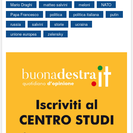
Mario Draghi
matteo salvini
meloni
NATO
Papa Francesco
politica
politica italiana
putin
russia
salvini
storie
ucraina
unione europea
zelensky