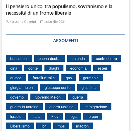
Il pensiero unico: tra populismo, sovranismo e la
necessità di un fronte liberale
Massimo Gaggini
16 Luglio 2024
ARGOMENTI
berlusconi
buona destra
calenda
centrodestra
cina
conte
draghi
economia
esteri
europa
fratelli d'italia
gas
germania
giorgia meloni
giuseppe conte
giustizia
governo
Governo Meloni
guerra
guerra in ucraina
guerra ucraina
immigrazione
israele
italia
kiev
lega
le pen
Liberalismo
libri
m5s
macron