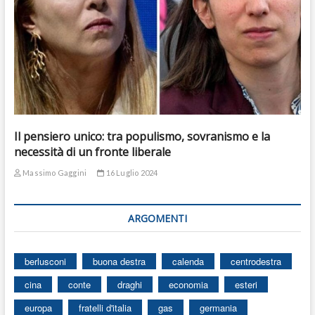
Il pensiero unico: tra populismo, sovranismo e la
necessità di un fronte liberale
Massimo Gaggini
16 Luglio 2024
ARGOMENTI
berlusconi
buona destra
calenda
centrodestra
cina
conte
draghi
economia
esteri
europa
fratelli d'italia
gas
germania