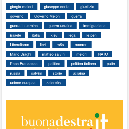
giorgia meloni
giuseppe conte
giustizia
governo
Governo Meloni
guerra
guerra in ucraina
guerra ucraina
immigrazione
israele
italia
kiev
lega
le pen
Liberalismo
libri
m5s
macron
Mario Draghi
matteo salvini
meloni
NATO
Papa Francesco
politica
politica italiana
putin
russia
salvini
storie
ucraina
unione europea
zelensky