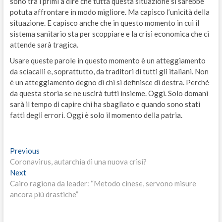
sono tra i primi a dire che tutta questa situazione si sarebbe
potuta affrontare in modo migliore. Ma capisco l’unicità della
situazione. E capisco anche che in questo momento in cui il
sistema sanitario sta per scoppiare e la crisi economica che ci
attende sarà tragica.
Usare queste parole in questo momento è un atteggiamento
da sciacalli e, soprattutto, da traditori di tutti gli italiani. Non
è un atteggiamento degno di chi si definisce di destra. Perché
da questa storia se ne uscirà tutti insieme. Oggi. Solo domani
sarà il tempo di capire chi ha sbagliato e quando sono stati
fatti degli errori. Oggi è solo il momento della patria.
Navigazione
Previous
Previous
post:
Coronavirus, autarchia di una nuova crisi?
articoli
Next
Next
post:
Cairo ragiona da leader: “Metodo cinese, servono misure
ancora più drastiche”