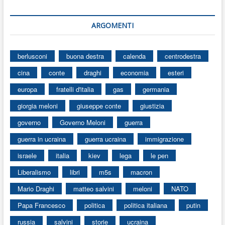
ARGOMENTI
berlusconi
buona destra
calenda
centrodestra
cina
conte
draghi
economia
esteri
europa
fratelli d'italia
gas
germania
giorgia meloni
giuseppe conte
giustizia
governo
Governo Meloni
guerra
guerra in ucraina
guerra ucraina
immigrazione
israele
italia
kiev
lega
le pen
Liberalismo
libri
m5s
macron
Mario Draghi
matteo salvini
meloni
NATO
Papa Francesco
politica
politica italiana
putin
russia
salvini
storie
ucraina