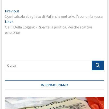
Navigazione
Previous
Previous
post:
Quel calcolo sbagliato di Putin che mette ko l’economia russa
articoli
Next
Next
post:
Galli Della Loggia: «Riparta la politica. Perché i cattivi
esistono»
Cerca
IN PRIMO PIANO