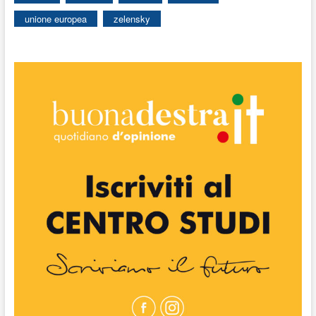
unione europea
zelensky