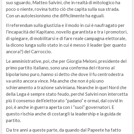
suo sguardo, Matteo Salvini, che in realtà di mitologico ha
poco o niente, rovina tutto ciò che capita sulla sua strada.
Con un autolesionismo che difficilmente ha eguali.
Il referendum sulla giustizia e il modo in cui è naufragato per
l’incapacità del Kapitano, novello garantista e tra i promotori,
di spiegare, di mobilitarsi e di fare reale campagna elettorale,
la dicono lunga sullo stato in cui è messo il leader (per quanto
ancora?) del Carroccio.
Le amministrative, poi, che per Giorgia Meloni, presidente del
primo partito italiano, sono una conferma del ritorno al
bipolarismo puro, hanno sì detto che dove il fu centrodestra
va unito ancora vince. Ma anche che non è più uno
schieramento a trazione salviniana. Neanche in quel Nord che
della Lega è sempre stato feudo, perché Salvini non intercetta
più il consenso dell’elettorato “padano” e ormai, dal covid in
poi, è anche in guerra aperta con i “suoi” governatori. E
questo rischia anche di costargli la leadership e la guida de
partito.
Da tre anni a queste parte, da quando dal Papeete ha fatto