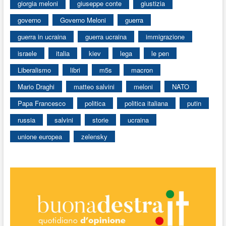
giorgia meloni
giuseppe conte
giustizia
governo
Governo Meloni
guerra
guerra in ucraina
guerra ucraina
immigrazione
israele
italia
kiev
lega
le pen
Liberalismo
libri
m5s
macron
Mario Draghi
matteo salvini
meloni
NATO
Papa Francesco
politica
politica italiana
putin
russia
salvini
storie
ucraina
unione europea
zelensky