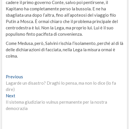
cadere il primo governo Conte, salvo poi pentirsene, il
Kapitano ha completamente perso la bussola. E ne ha
sbagliata una dopo l’altra, fino all’apoteosi del viaggio filo
Putin a Mosca. È ormai chiaro che il problema principale del
centrodestra è lui. Non la Lega, ma proprio lui. Lui è il suo
populismo finto pacifista di convenienza.
Come Medusa, però, Salvini rischia l’isolamento, perché al di là
delle dichiarazioni di facciata, nella Lega la misura ormai è
colma.
Navigazione
Previous
Previous
post:
Lagarde un disastro? Draghi lo pensa, ma non lo dice (lo fa
articoli
dire)
Next
Next
post:
Il sistema giudiziario vulnus permanente per la nostra
democrazia