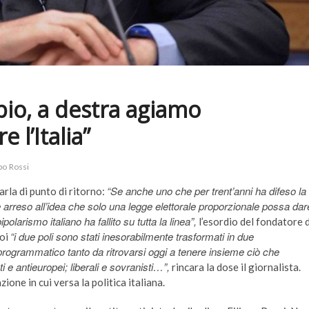
pio, a destra agiamo
 l’Italia”
ppo Rossi
“Se anche uno che per trent’anni ha difeso la
arla di punto di ritorno:
rreso all’idea che solo una legge elettorale proporzionale possa dar
larismo italiano ha fallito su tutta la linea”,
l’esordio del fondatore 
“i due poli sono stati inesorabilmente trasformati in due
noi
rogrammatico tanto da ritrovarsi oggi a tenere insieme ciò che
i e antieuropei; liberali e sovranisti…”,
rincara la dose il giornalista.
zione in cui versa la politica italiana.