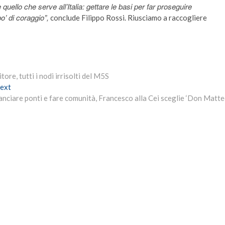
quello che serve all’Italia: gettare le basi per far proseguire
o’ di coraggio”,
conclude Filippo Rossi. Riusciamo a raccogliere
ore, tutti i nodi irrisolti del M5S
Next
ext
post:
anciare ponti e fare comunità, Francesco alla Cei sceglie ‘Don Matte