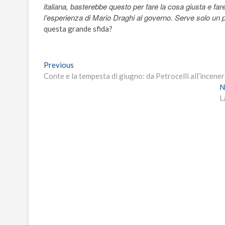
italiana, basterebbe questo per fare la cosa giusta e fare 
l’esperienza di Mario Draghi al governo. Serve solo un p
questa grande sfida?
Navigazione
Previous
Previous
post:
Conte e la tempesta di giugno: da Petrocelli all’incenerit
articoli
N
L