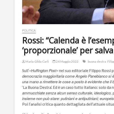
POLITICA
Rossi: “Calenda è l’esem
‘proporzionale’ per salvare
Maria Gilda Carli
24 Maggio 2022
buona destra
Fili
«Huffington Post»
Sull’
nel suo editoriale Filippo Rossi p
democrazia maggioritaria come Angelo Panebianco si è a
una mano a rimettere le cose a posto è evidente che il bipo
‘La Buona Destra’. Ed è un caso tutto italiano: solo da 
ammucchiate senza alcun senso culturale, ideologico, p
insieme non può stare: putiniani e antiputiniani; europeist
Poi l’analisi critica quanto dettagliata dell’attuale situa