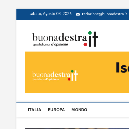
Skip
sabato, Agosto 08, 2026
redazione@buonadestra.it
to
content
Buona
QUOTIDIANO D
ITALIA
EUROPA
MONDO