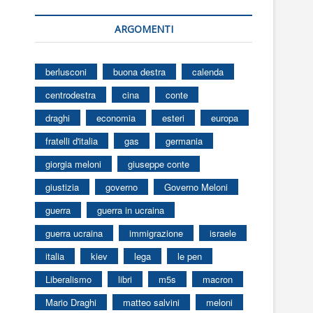
ARGOMENTI
berlusconi
buona destra
calenda
centrodestra
cina
conte
draghi
economia
esteri
europa
fratelli d'italia
gas
germania
giorgia meloni
giuseppe conte
giustizia
governo
Governo Meloni
guerra
guerra in ucraina
guerra ucraina
immigrazione
israele
italia
kiev
lega
le pen
Liberalismo
libri
m5s
macron
Mario Draghi
matteo salvini
meloni