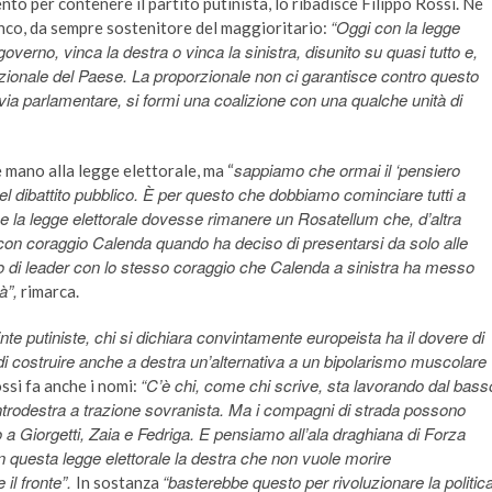
to per contenere il partito putinista, lo ribadisce Filippo Rossi. Ne
“Oggi con la legge
co, da sempre sostenitore del maggioritario:
verno, vinca la destra o vinca la sinistra, disunito su quasi tutto e,
nazionale del Paese. La proporzionale non ci garantisce contro questo
 via parlamentare, si formi una coalizione con una qualche unità di
sappiamo che ormai il ‘pensiero
 mano alla legge elettorale, ma “
el dibattito pubblico. È per questo che dobbiamo cominciare tutti a
e la legge elettorale dovesse rimanere un Rosatellum che, d’altra
o con coraggio Calenda quando ha deciso di presentarsi da solo alle
o di leader con lo stesso coraggio che Calenda a sinistra ha messo
à”,
rimarca.
pinte putiniste, chi si dichiara convintamente europeista ha il dovere di
di costruire anche a destra un’alternativa a un bipolarismo muscolare
“C’è chi, come chi scrive, sta lavorando dal bass
ossi fa anche i nomi:
ntrodestra a trazione sovranista. Ma i compagni di strada possono
 a Giorgetti, Zaia e Fedriga. E pensiamo all’ala draghiana di Forza
n questa legge elettorale la destra che non vuole morire
il fronte”.
“basterebbe questo per rivoluzionare la politic
In sostanza