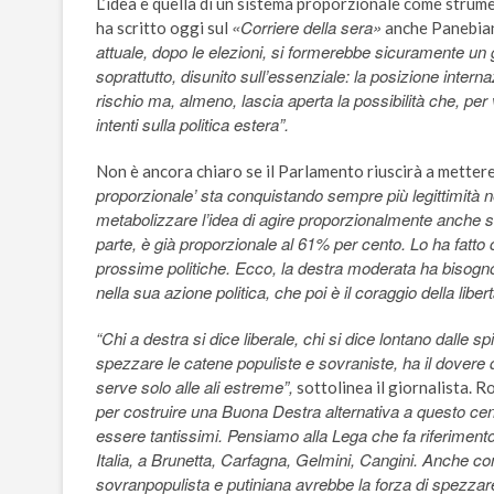
L’idea è quella di un sistema proporzionale come strumen
«Corriere della sera»
ha scritto oggi sul
anche Panebian
attuale, dopo le elezioni, si formerebbe sicuramente un go
soprattutto, disunito sull’essenziale: la posizione inter
rischio ma, almeno, lascia aperta la possibilità che, per
intenti sulla politica estera”.
Non è ancora chiaro se il Parlamento riuscirà a mettere
proporzionale’ sta conquistando sempre più legittimità n
metabolizzare l’idea di agire proporzionalmente anche s
parte, è già proporzionale al 61% per cento. Lo ha fatt
prossime politiche. Ecco, la destra moderata ha bisogn
nella sua azione politica, che poi è il coraggio della libert
“Chi a destra si dice liberale, chi si dice lontano dalle s
spezzare le catene populiste e sovraniste, ha il dovere 
serve solo alle ali estreme”,
sottolinea il giornalista. R
per costruire una Buona Destra alternativa a questo ce
essere tantissimi. Pensiamo alla Lega che fa riferimento
Italia, a Brunetta, Carfagna, Gelmini, Cangini. Anche co
sovranpopulista e putiniana avrebbe la forza di spezzare 