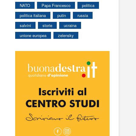
NATO
Papa Francesco
politica
politica italiana
putin
russia
salvini
storie
ucraina
unione europea
zelensky