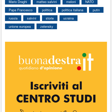
Mario Draghi
matteo salvini
meloni
NATO
Papa Francesco
politica
politica italiana
putin
russia
salvini
storie
ucraina
unione europea
zelensky