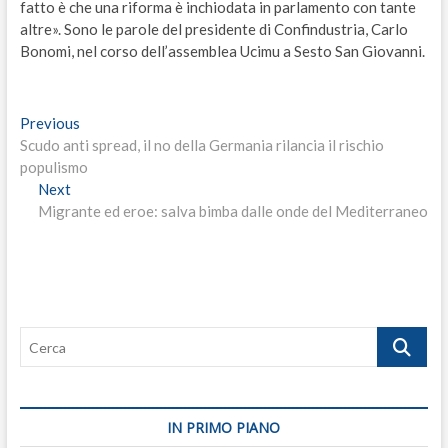
fatto è che una riforma è inchiodata in parlamento con tante
altre». Sono le parole del presidente di Confindustria, Carlo
Bonomi, nel corso dell’assemblea Ucimu a Sesto San Giovanni.
Navigazione
Previous
Previous
post:
Scudo anti spread, il no della Germania rilancia il rischio
articoli
populismo
Next
Next
post:
Migrante ed eroe: salva bimba dalle onde del Mediterraneo
Cerca
IN PRIMO PIANO