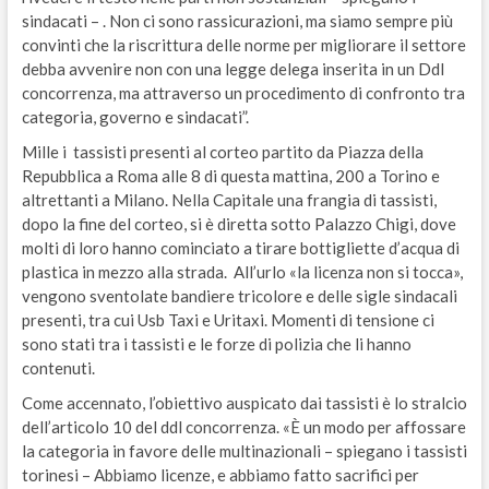
sindacati – . Non ci sono rassicurazioni, ma siamo sempre più
convinti che la riscrittura delle norme per migliorare il settore
debba avvenire non con una legge delega inserita in un Ddl
concorrenza, ma attraverso un procedimento di confronto tra
categoria, governo e sindacati”.
Mille i tassisti presenti al corteo partito da Piazza della
Repubblica a Roma alle 8 di questa mattina, 200 a Torino e
altrettanti a Milano. Nella Capitale una frangia di tassisti,
dopo la fine del corteo, si è diretta sotto Palazzo Chigi, dove
molti di loro hanno cominciato a tirare bottigliette d’acqua di
plastica in mezzo alla strada. All’urlo «la licenza non si tocca»,
vengono sventolate bandiere tricolore e delle sigle sindacali
presenti, tra cui Usb Taxi e Uritaxi. Momenti di tensione ci
sono stati tra i tassisti e le forze di polizia che li hanno
contenuti.
Come accennato, l’obiettivo auspicato dai tassisti è lo stralcio
dell’articolo 10 del ddl concorrenza. «È un modo per affossare
la categoria in favore delle multinazionali – spiegano i tassisti
torinesi – Abbiamo licenze, e abbiamo fatto sacrifici per