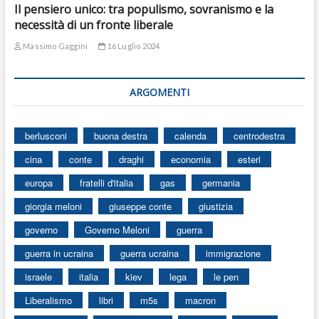
Il pensiero unico: tra populismo, sovranismo e la
necessità di un fronte liberale
Massimo Gaggini
16 Luglio 2024
ARGOMENTI
berlusconi
buona destra
calenda
centrodestra
cina
conte
draghi
economia
esteri
europa
fratelli d'italia
gas
germania
giorgia meloni
giuseppe conte
giustizia
governo
Governo Meloni
guerra
guerra in ucraina
guerra ucraina
immigrazione
israele
italia
kiev
lega
le pen
Liberalismo
libri
m5s
macron