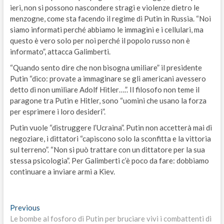
ieri, non si possono nascondere stragi e violenze dietro le
menzogne, come sta facendo il regime di Putin in Russia. “Noi
siamo informati perché abbiamo le immagini e i cellulari, ma
questo è vero solo per noi perché il popolo russo non è
informato”, attacca Galimberti.
“Quando sento dire che non bisogna umiliare” il presidente
Putin “dico: provate a immaginare se gli americani avessero
detto di non umiliare Adolf Hitler….”. Il filosofo non teme il
paragone tra Putin e Hitler, sono “uomini che usano la forza
per esprimere i loro desideri”.
Putin vuole “distruggere l’Ucraina”. Putin non accetterà mai di
negoziare, i dittatori “capiscono solo la sconfitta e la vittoria
sul terreno”. “Non si può trattare con un dittatore per la sua
stessa psicologia”. Per Galimberti c’è poco da fare: dobbiamo
continuare a inviare armi a Kiev.
Navigazione
Previous
Previous
post:
Le bombe al fosforo di Putin per bruciare vivi i combattenti di