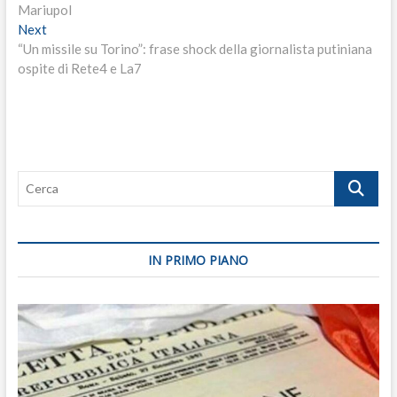
articoli
Mariupol
Next
Next
post:
“Un missile su Torino”: frase shock della giornalista putiniana
ospite di Rete4 e La7
Cerca
IN PRIMO PIANO