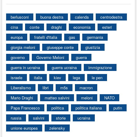
berlusconi
buona destra
calenda
centrodestra
cina
conte
draghi
economia
esteri
europa
fratelli d'italia
gas
germania
giorgia meloni
giuseppe conte
giustizia
governo
Governo Meloni
guerra
guerra in ucraina
guerra ucraina
immigrazione
israele
italia
kiev
lega
le pen
Liberalismo
libri
m5s
macron
Mario Draghi
matteo salvini
meloni
NATO
Papa Francesco
politica
politica italiana
putin
russia
salvini
storie
ucraina
unione europea
zelensky