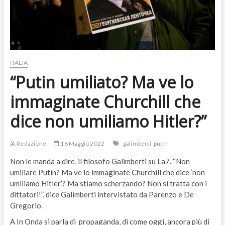
ITALIA
“Putin umiliato? Ma ve lo
immaginate Churchill che
dice non umiliamo Hitler?”
Redazione
16 Maggio 2022
galimberti
putin
Non le manda a dire, il filosofo Galimberti su La7. “Non
umiliare Putin? Ma ve lo immaginate Churchill che dice ‘non
umiliamo Hitler’? Ma stiamo scherzando? Non si tratta con i
dittatori!”, dice Galimberti intervistato da Parenzo e De
Gregorio.
A In Onda si parla di propaganda, di come oggi, ancora più di