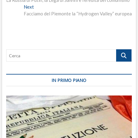
La Russia di Putin, la Lega di Salvini e l’eredità del comunismo
articoli
Next
Next
post:
Facciamo del Piemonte la “Hydrogen Valley” europea
Cerca
IN PRIMO PIANO