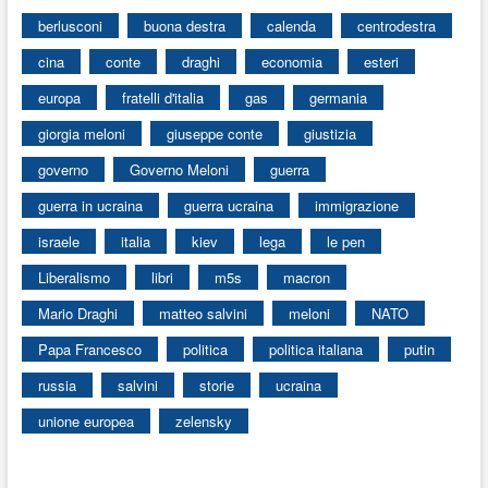
berlusconi
buona destra
calenda
centrodestra
cina
conte
draghi
economia
esteri
europa
fratelli d'italia
gas
germania
giorgia meloni
giuseppe conte
giustizia
governo
Governo Meloni
guerra
guerra in ucraina
guerra ucraina
immigrazione
israele
italia
kiev
lega
le pen
Liberalismo
libri
m5s
macron
Mario Draghi
matteo salvini
meloni
NATO
Papa Francesco
politica
politica italiana
putin
russia
salvini
storie
ucraina
unione europea
zelensky