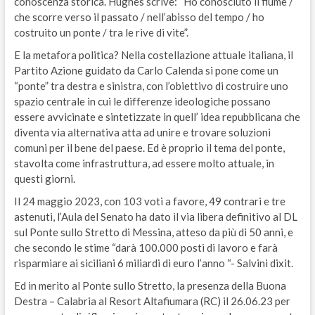
conoscenza storica. Hughes scrive: “Ho conosciuto il fiume /
che scorre verso il passato / nell’abisso del tempo / ho
costruito un ponte / tra le rive di vite”.
E la metafora politica? Nella costellazione attuale italiana, il
Partito Azione guidato da Carlo Calenda si pone come un
“ponte” tra destra e sinistra, con l’obiettivo di costruire uno
spazio centrale in cui le differenze ideologiche possano
essere avvicinate e sintetizzate in quell’ idea repubblicana che
diventa via alternativa atta ad unire e trovare soluzioni
comuni per il bene del paese. Ed è proprio il tema del ponte,
stavolta come infrastruttura, ad essere molto attuale, in
questi giorni.
Il 24 maggio 2023, con 103 voti a favore, 49 contrari e tre
astenuti, l’Aula del Senato ha dato il via libera definitivo al DL
sul Ponte sullo Stretto di Messina, atteso da più di 50 anni, e
che secondo le stime “darà 100.000 posti di lavoro e farà
risparmiare ai siciliani 6 miliardi di euro l’anno “- Salvini dixit.
Ed in merito al Ponte sullo Stretto, la presenza della Buona
Destra – Calabria al Resort Altafiumara (RC) il 26.06.23 per