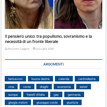
Il pensiero unico: tra populismo, sovranismo e la
necessità di un fronte liberale
Massimo Gaggini
16 Luglio 2024
ARGOMENTI
berlusconi
buona destra
calenda
centrodestra
cina
conte
draghi
economia
esteri
europa
fratelli d'italia
gas
germania
giorgia meloni
giuseppe conte
giustizia