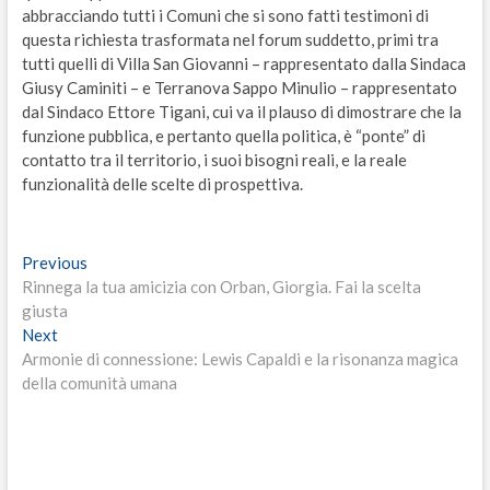
abbracciando tutti i Comuni che si sono fatti testimoni di
questa richiesta trasformata nel forum suddetto, primi tra
tutti quelli di Villa San Giovanni – rappresentato dalla Sindaca
Giusy Caminiti – e Terranova Sappo Minulio – rappresentato
dal Sindaco Ettore Tigani, cui va il plauso di dimostrare che la
funzione pubblica, e pertanto quella politica, è “ponte” di
contatto tra il territorio, i suoi bisogni reali, e la reale
funzionalità delle scelte di prospettiva.
Navigazione
Previous
Previous
post:
Rinnega la tua amicizia con Orban, Giorgia. Fai la scelta
articoli
giusta
Next
Next
post:
Armonie di connessione: Lewis Capaldi e la risonanza magica
della comunità umana