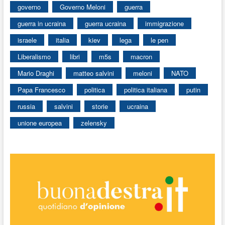
governo
Governo Meloni
guerra
guerra in ucraina
guerra ucraina
immigrazione
israele
italia
kiev
lega
le pen
Liberalismo
libri
m5s
macron
Mario Draghi
matteo salvini
meloni
NATO
Papa Francesco
politica
politica italiana
putin
russia
salvini
storie
ucraina
unione europea
zelensky