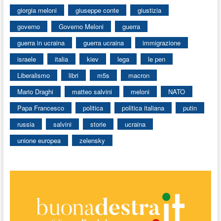
giorgia meloni
giuseppe conte
giustizia
governo
Governo Meloni
guerra
guerra in ucraina
guerra ucraina
immigrazione
israele
italia
kiev
lega
le pen
Liberalismo
libri
m5s
macron
Mario Draghi
matteo salvini
meloni
NATO
Papa Francesco
politica
politica italiana
putin
russia
salvini
storie
ucraina
unione europea
zelensky