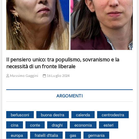
Il pensiero unico: tra populismo, sovranismo e la
necessità di un fronte liberale
Massimo Gaggini
16 Luglio 2024
ARGOMENTI
berlusconi
buona destra
calenda
centrodestra
cina
conte
draghi
economia
esteri
europa
fratelli d'italia
gas
germania