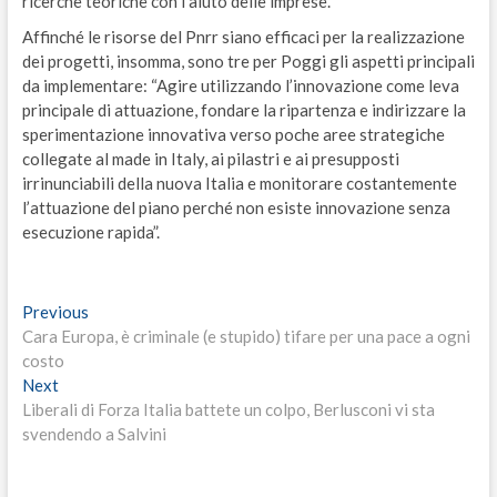
ricerche teoriche con l’aiuto delle imprese.
Affinché le risorse del Pnrr siano efficaci per la realizzazione
dei progetti, insomma, sono tre per Poggi gli aspetti principali
da implementare: “Agire utilizzando l’innovazione come leva
principale di attuazione, fondare la ripartenza e indirizzare la
sperimentazione innovativa verso poche aree strategiche
collegate al made in Italy, ai pilastri e ai presupposti
irrinunciabili della nuova Italia e monitorare costantemente
l’attuazione del piano perché non esiste innovazione senza
esecuzione rapida”.
Navigazione
Previous
Previous
post:
Cara Europa, è criminale (e stupido) tifare per una pace a ogni
articoli
costo
Next
Next
post:
Liberali di Forza Italia battete un colpo, Berlusconi vi sta
svendendo a Salvini