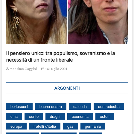
Il pensiero unico: tra populismo, sovranismo e la
necessità di un fronte liberale
Massimo Gaggini
16 Luglio 2024
ARGOMENTI
berlusconi
buona destra
calenda
centrodestra
cina
conte
draghi
economia
esteri
europa
fratelli d'italia
gas
germania