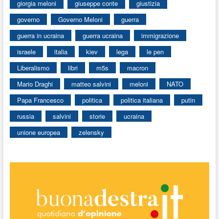
giorgia meloni
giuseppe conte
giustizia
governo
Governo Meloni
guerra
guerra in ucraina
guerra ucraina
immigrazione
israele
italia
kiev
lega
le pen
Liberalismo
libri
m5s
macron
Mario Draghi
matteo salvini
meloni
NATO
Papa Francesco
politica
politica italiana
putin
russia
salvini
storie
ucraina
unione europea
zelensky