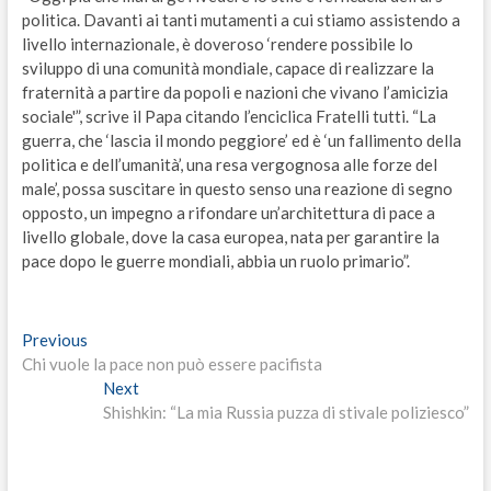
politica. Davanti ai tanti mutamenti a cui stiamo assistendo a
livello internazionale, è doveroso ‘rendere possibile lo
sviluppo di una comunità mondiale, capace di realizzare la
fraternità a partire da popoli e nazioni che vivano l’amicizia
sociale'”, scrive il Papa citando l’enciclica Fratelli tutti. “La
guerra, che ‘lascia il mondo peggiore’ ed è ‘un fallimento della
politica e dell’umanità’, una resa vergognosa alle forze del
male’, possa suscitare in questo senso una reazione di segno
opposto, un impegno a rifondare un’architettura di pace a
livello globale, dove la casa europea, nata per garantire la
pace dopo le guerre mondiali, abbia un ruolo primario”.
Navigazione
Previous
Previous
post:
Chi vuole la pace non può essere pacifista
articoli
Next
Next
post:
Shishkin: “La mia Russia puzza di stivale poliziesco”