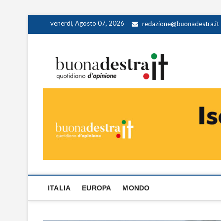
Skip
venerdì, Agosto 07, 2026
redazione@buonadestra.it
to
content
Buona
QUOTIDIANO D
ITALIA
EUROPA
MONDO