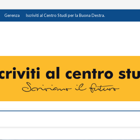
Gerenza
Iscriviti al Centro Studi per la Buona Destra.
destra.it
I OPINIONE