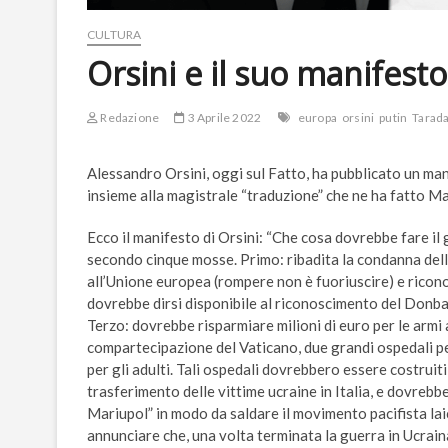
CULTURA
Orsini e il suo manifesto
Redazione
3 Aprile 2022
europa
orsini
putin
Tarad
Alessandro Orsini, oggi sul Fatto, ha pubblicato un ma
insieme alla magistrale “traduzione” che ne ha fatto M
Ecco il manifesto di Orsini: “Che cosa dovrebbe fare 
secondo cinque mosse. Primo: ribadita la condanna del
all’Unione europea (rompere non è fuoriuscire) e ricon
dovrebbe dirsi disponibile al riconoscimento del Donbas
Terzo: dovrebbe risparmiare milioni di euro per le armi a
compartecipazione del Vaticano, due grandi ospedali per i
per gli adulti. Tali ospedali dovrebbero essere costruiti
trasferimento delle vittime ucraine in Italia, e dovre
Mariupol” in modo da saldare il movimento pacifista la
annunciare che, una volta terminata la guerra in Ucrain