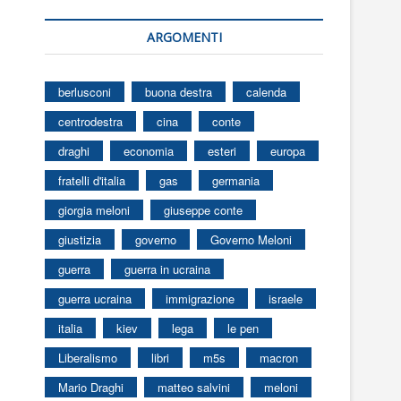
ARGOMENTI
berlusconi
buona destra
calenda
centrodestra
cina
conte
draghi
economia
esteri
europa
fratelli d'italia
gas
germania
giorgia meloni
giuseppe conte
giustizia
governo
Governo Meloni
guerra
guerra in ucraina
guerra ucraina
immigrazione
israele
italia
kiev
lega
le pen
Liberalismo
libri
m5s
macron
Mario Draghi
matteo salvini
meloni