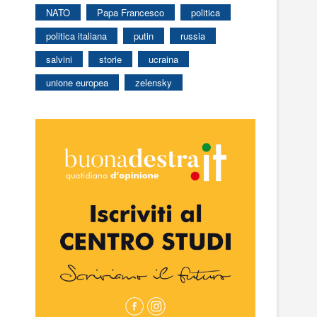
NATO
Papa Francesco
politica
politica italiana
putin
russia
salvini
storie
ucraina
unione europea
zelensky