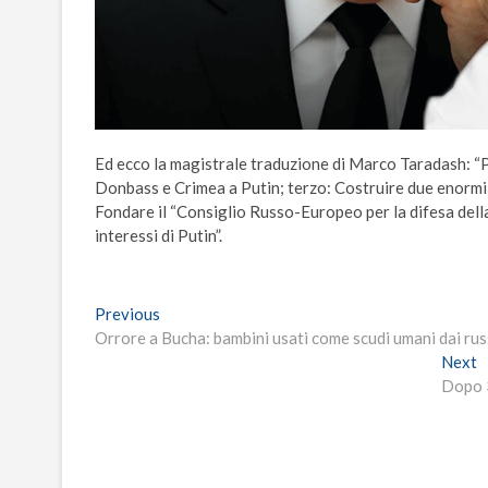
Ed ecco la magistrale traduzione di Marco Taradash: “
Donbass e Crimea a Putin; terzo: Costruire due enormi o
Fondare il “Consiglio Russo-Europeo per la difesa della
interessi di Putin”.
Navigazione
Previous
Previous
post:
Orrore a Bucha: bambini usati come scudi umani dai rus
articoli
N
Next
p
Dopo 3