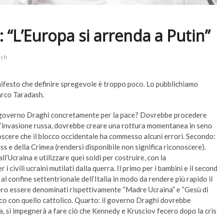
: “L’Europa si arrenda a Putin”
ash
nifesto che definire spregevole è troppo poco. Lo pubblichiamo
arco Taradash.
il governo Draghi concretamente per la pace? Dovrebbe procedere
l’invasione russa, dovrebbe creare una rottura momentanea in seno
oscere che il blocco occidentale ha commesso alcuni errori. Secondo:
s e della Crimea (rendersi disponibile non significa riconoscere).
ll’Ucraina e utilizzare quei soldi per costruire, con la
 civili ucraini mutilati dalla querra. Il primo per i bambini e il secon
 al confine settentrionale dell’Italia in modo da rendere più rapido il
bbero essere denominati rispettivamente “Madre Ucraina” e “Gesù di
ico con quello cattolico. Quarto: il governo Draghi dovrebbe
a, si impegnerà a fare ciò che Kennedy e Krusciov fecero dopo la cris