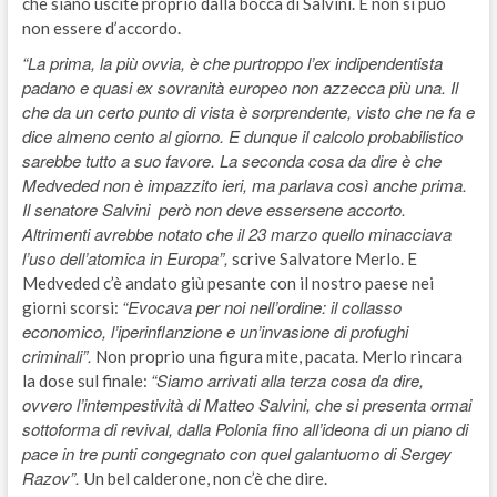
che siano uscite proprio dalla bocca di Salvini. E non si può
non essere d’accordo.
“La prima, la più ovvia, è che purtroppo l’ex indipendentista
padano e quasi ex sovranità europeo non azzecca più una. Il
che da un certo punto di vista è sorprendente, visto che ne fa e
dice almeno cento al giorno. E dunque il calcolo probabilistico
sarebbe tutto a suo favore. La seconda cosa da dire è che
Medveded non è impazzito ieri, ma parlava così anche prima.
Il senatore Salvini però non deve essersene accorto.
Altrimenti avrebbe notato che il 23 marzo quello minacciava
l’uso dell’atomica in Europa”,
scrive Salvatore Merlo. E
Medveded c’è andato giù pesante con il nostro paese nei
“Evocava per noi nell’ordine: il collasso
giorni scorsi:
economico, l’iperinflanzione e un’invasione di profughi
criminali”.
Non proprio una figura mite, pacata. Merlo rincara
“Siamo arrivati alla terza cosa da dire,
la dose sul finale:
ovvero l’intempestività di Matteo Salvini, che si presenta ormai
sottoforma di revival, dalla Polonia fino all’ideona di un piano di
pace in tre punti congegnato con quel galantuomo di Sergey
Razov”.
Un bel calderone, non c’è che dire.