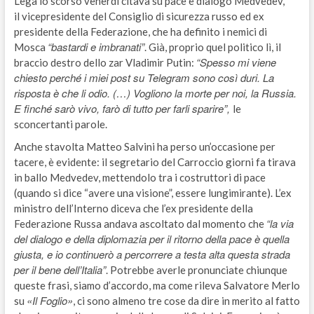
Lega lo scorso venerdì citava su pace e dialogo Medvedev,
il vicepresidente del Consiglio di sicurezza russo ed ex
presidente della Federazione, che ha definito i nemici di
“bastardi e imbranati”
Mosca
. Già, proprio quel politico lì, il
“Spesso mi viene
braccio destro dello zar Vladimir Putin:
chiesto perché i miei post su Telegram sono così duri. La
risposta è che li odio. (…) Vogliono la morte per noi, la Russia.
E finché sarò vivo, farò di tutto per farli sparire”,
le
sconcertanti parole.
Anche stavolta Matteo Salvini ha perso un’occasione per
tacere, è evidente: il segretario del Carroccio giorni fa tirava
in ballo Medvedev, mettendolo tra i costruttori di pace
(quando si dice “avere una visione”, essere lungimirante). L’ex
ministro dell’Interno diceva che l’ex presidente della
“la via
Federazione Russa andava ascoltato dal momento che
del dialogo e della diplomazia per il ritorno della pace è quella
giusta, e io continuerò a percorrere a testa alta questa strada
per il bene dell’Italia”
. Potrebbe averle pronunciate chiunque
queste frasi, siamo d’accordo, ma come rileva Salvatore Merlo
«Il Foglio»
su
, ci sono almeno tre cose da dire in merito al fatto