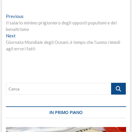
Navigazione
Previous
Previous
post:
Il salario minimo prigioniero degli opposti populismi e del
articoli
benaltrismo
Next
Next
post:
Giornata Mondiale degli Oceani, è tempo che l’uomo rimedi
agli errori fatti
Cerca
IN PRIMO PIANO