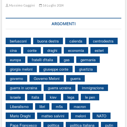
Massimo Gaggini
16 Luglio 2024
ARGOMENTI
berlusconi
buona destra
calenda
centrodestra
cina
conte
draghi
economia
esteri
europa
fratelli d'italia
gas
germania
giorgia meloni
giuseppe conte
giustizia
governo
Governo Meloni
guerra
guerra in ucraina
guerra ucraina
immigrazione
israele
italia
kiev
lega
le pen
Liberalismo
libri
m5s
macron
Mario Draghi
matteo salvini
meloni
NATO
Papa Francesco
politica
politica italiana
putin