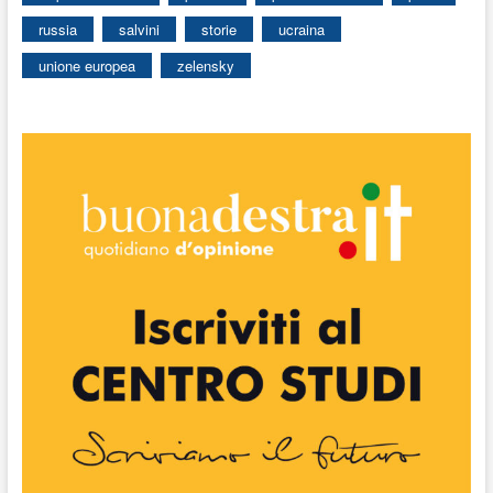
russia
salvini
storie
ucraina
unione europea
zelensky