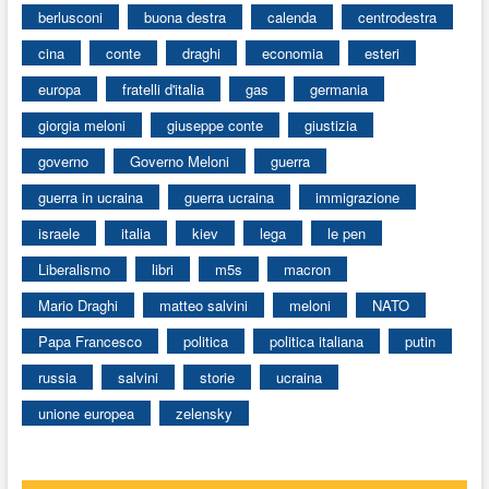
berlusconi
buona destra
calenda
centrodestra
cina
conte
draghi
economia
esteri
europa
fratelli d'italia
gas
germania
giorgia meloni
giuseppe conte
giustizia
governo
Governo Meloni
guerra
guerra in ucraina
guerra ucraina
immigrazione
israele
italia
kiev
lega
le pen
Liberalismo
libri
m5s
macron
Mario Draghi
matteo salvini
meloni
NATO
Papa Francesco
politica
politica italiana
putin
russia
salvini
storie
ucraina
unione europea
zelensky