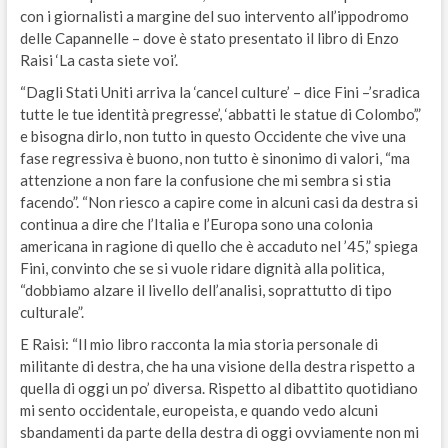
con i giornalisti a margine del suo intervento all’ippodromo
delle Capannelle – dove è stato presentato il libro di Enzo
Raisi ‘La casta siete voi’.
“Dagli Stati Uniti arriva la ‘cancel culture’ – dice Fini –’sradica
tutte le tue identità pregresse’, ‘abbatti le statue di Colombo’,”
e bisogna dirlo, non tutto in questo Occidente che vive una
fase regressiva è buono, non tutto è sinonimo di valori, “ma
attenzione a non fare la confusione che mi sembra si stia
facendo”. “Non riesco a capire come in alcuni casi da destra si
continua a dire che l’Italia e l’Europa sono una colonia
americana in ragione di quello che è accaduto nel ’45,” spiega
Fini, convinto che se si vuole ridare dignità alla politica,
“dobbiamo alzare il livello dell’analisi, soprattutto di tipo
culturale”.
E Raisi: “Il mio libro racconta la mia storia personale di
militante di destra, che ha una visione della destra rispetto a
quella di oggi un po’ diversa. Rispetto al dibattito quotidiano
mi sento occidentale, europeista, e quando vedo alcuni
sbandamenti da parte della destra di oggi ovviamente non mi