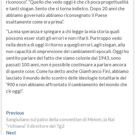
riconosco”. “Quello che vedo oggi è che c’è poca progettualità
e tanti slogan. Sento che si torna indietro. Dopo 20 anni che
abbiamo governato abbiamo riconsegnato il Paese
esattamente come era prima”.
“La mia speranza è spiegare a chi legge la mia storia quali
possono esser stati gli errori e non rifarli. Purtroppo vedo
nella destra di oggi il ritorno a quegli errori, agli slogan, alla
non capacità di omprensione dei cambiamenti epocali. Oggi ho
sentito parlare del fatto che siamo colonie dal 1943, sono
passati 100 anni, non è possibile continuare a parlare ancora
di queste cose. Come ha detto anche Gianfranco Fini, abbiamo
lasciato il mondo dello scontro delle ideologie totalitarie del
‘900 e non abbiamo affrontato il cambiamento del mondo che
c’è oggi”.
Navigazione
Previous
Previous
post:
Sangiuliano sul palco della convention di Meloni, la Rai
articoli
“richiama” il direttore del Tg2
Next
Next