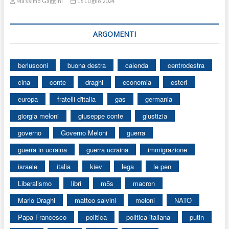
Massimo Gaggini
16 Luglio 2024
ARGOMENTI
berlusconi
buona destra
calenda
centrodestra
cina
conte
draghi
economia
esteri
europa
fratelli d'italia
gas
germania
giorgia meloni
giuseppe conte
giustizia
governo
Governo Meloni
guerra
guerra in ucraina
guerra ucraina
immigrazione
israele
italia
kiev
lega
le pen
Liberalismo
libri
m5s
macron
Mario Draghi
matteo salvini
meloni
NATO
Papa Francesco
politica
politica italiana
putin