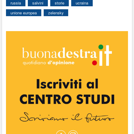
russia
salvini
storie
ucraina
unione europea
zelensky