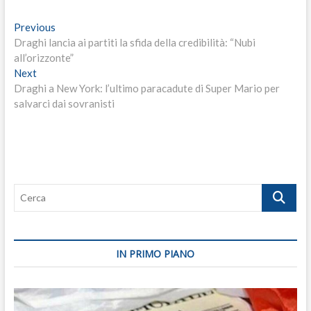
Navigazione
Previous
Previous
post:
Draghi lancia ai partiti la sfida della credibilità: “Nubi
articoli
all’orizzonte”
Next
Next
post:
Draghi a New York: l’ultimo paracadute di Super Mario per
salvarci dai sovranisti
Cerca
IN PRIMO PIANO