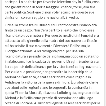
anticipo. Lo ha fatto per favorire l’election day in Sicilia, cosa
che garantirebbe in teoria maggiori chance, forse, alla sua
parte politica. Sostiene di non voler scambiare queste sue
dimissioni con un seggio alle nazionali. Si vedrà.
Ormai la storia tra Musumeci ed il centrodestra isolano era
finita da un pezzo. Non c’era partito alleato che lo volesse
ricandidato governatore. Per questo negli ultimi tempi si era
attaccato alle ginnelle della madre del suo nuovo partito, in
cui ha sciolto il suo movimento Diventerà Bellissima, la
Giorgia nazionale. A lei rivolgeva preci per una sua
ricandidatura a presidente dei siciliani, ma dopo un sostegno
iniziale, complice la caduta del governo Draghi, è subentrata
la realpolitik delle alleanze per la vittoria nei collegi nazionali.
Per cui la sua posizione, per garantire la leadership della
Meloni nell’alleanza, è stata sacrificata come Ifigenia in
Aulide per la vittoria della guerra di Troia. È probabile che le
posizioni sulle regioni siano le seguenti: la Lombardia in
quota FI con la Moratti, il Lazio a Lollobrigida, cognato della
Meloni, e la Sicilia come premio di consolazione alla Lega
orfana di Fontana. Ai lumbard leghisti essere sacrificati per la