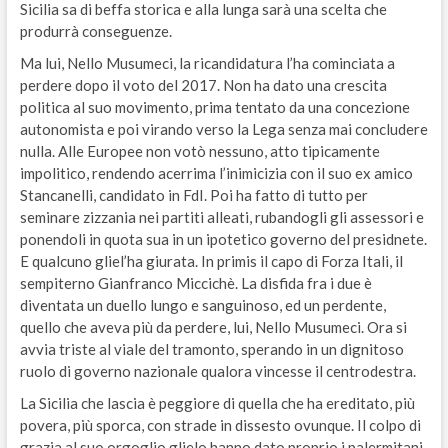
Sicilia sa di beffa storica e alla lunga sarà una scelta che
produrrà conseguenze.
Ma lui, Nello Musumeci, la ricandidatura l’ha cominciata a
perdere dopo il voto del 2017. Non ha dato una crescita
politica al suo movimento, prima tentato da una concezione
autonomista e poi virando verso la Lega senza mai concludere
nulla. Alle Europee non votò nessuno, atto tipicamente
impolitico, rendendo acerrima l’inimicizia con il suo ex amico
Stancanelli, candidato in FdI. Poi ha fatto di tutto per
seminare zizzania nei partiti alleati, rubandogli gli assessori e
ponendoli in quota sua in un ipotetico governo del presidnete.
E qualcuno gliel’ha giurata. In primis il capo di Forza Itali, il
sempiterno Gianfranco Miccichè. La disfida fra i due è
diventata un duello lungo e sanguinoso, ed un perdente,
quello che aveva più da perdere, lui, Nello Musumeci. Ora si
avvia triste al viale del tramonto, sperando in un dignitoso
ruolo di governo nazionale qualora vincesse il centrodestra.
La Sicilia che lascia è peggiore di quella che ha ereditato, più
povera, più sporca, con strade in dissesto ovunque. Il colpo di
grazia al suo orgoglio glielo hanno dato proprio i palermitani