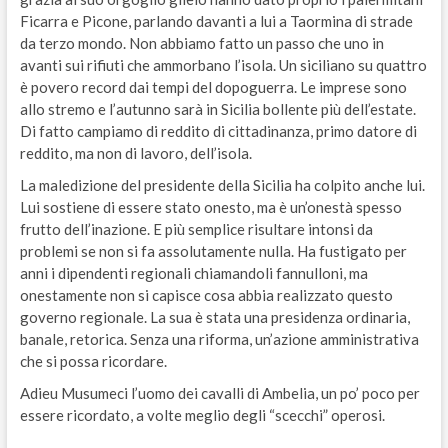
Ficarra e Picone, parlando davanti a lui a Taormina di strade
da terzo mondo. Non abbiamo fatto un passo che uno in
avanti sui rifiuti che ammorbano l’isola. Un siciliano su quattro
è povero record dai tempi del dopoguerra. Le imprese sono
allo stremo e l’autunno sarà in Sicilia bollente più dell’estate.
Di fatto campiamo di reddito di cittadinanza, primo datore di
reddito, ma non di lavoro, dell’isola.
La maledizione del presidente della Sicilia ha colpito anche lui.
Lui sostiene di essere stato onesto, ma è un’onestà spesso
frutto dell’inazione. E più semplice risultare intonsi da
problemi se non si fa assolutamente nulla. Ha fustigato per
anni i dipendenti regionali chiamandoli fannulloni, ma
onestamente non si capisce cosa abbia realizzato questo
governo regionale. La sua è stata una presidenza ordinaria,
banale, retorica. Senza una riforma, un’azione amministrativa
che si possa ricordare.
Adieu Musumeci l’uomo dei cavalli di Ambelia, un po’ poco per
essere ricordato, a volte meglio degli “scecchi” operosi.