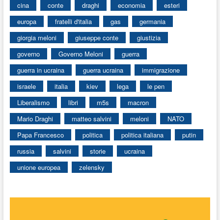
cina
conte
draghi
economia
esteri
europa
fratelli d'italia
gas
germania
giorgia meloni
giuseppe conte
giustizia
governo
Governo Meloni
guerra
guerra in ucraina
guerra ucraina
immigrazione
israele
italia
kiev
lega
le pen
Liberalismo
libri
m5s
macron
Mario Draghi
matteo salvini
meloni
NATO
Papa Francesco
politica
politica italiana
putin
russia
salvini
storie
ucraina
unione europea
zelensky