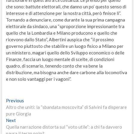
che sono: battute elettorali, che danno un po’ questo senso di
interesse e di attenzione per la nostra città, però finisce lì”.
Tornando a denunciare, come durante la sua prima campagna
elettorale da sindaco, una “sproporzione impressionante tra
quello che la Lombardia e Milano producono e quello che
ricevono dallo Stato”, Albertini auspica che “il prossimo
governo piuttosto che stabilire un luogo fisico a Milano per
un ministero, magari quello dello Sviluppo economico o delle
Finanze, faccia un luogo mentale di scelte, di condizioni
quadro, di scenario, tenendo conto che va bene la
distribuzione, ma bisogna anche dare carbone alla locomotiva
e non solo vantaggi per i vagoni”.
Navigazione
Previous
Previous
post:
Altro che uniti: la “sbandata moscovita” di Salvini fa disperare
articoli
pure Giorgia
Next
Next
post:
Quella narrazione distorta sul “voto utile”: a chi fa davvero
paura il terzo polo?