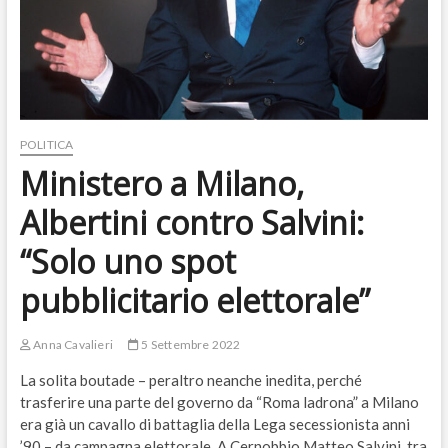
POLITICA
Ministero a Milano,
Albertini contro Salvini:
“Solo uno spot
pubblicitario elettorale”
Anna Cavalieri
5 Settembre 2022
La solita boutade – peraltro neanche inedita, perché
trasferire una parte del governo da “Roma ladrona” a Milano
era già un cavallo di battaglia della Lega secessionista anni
’90 – da campagna elettorale. A Cernobbio Matteo Salvini, tra