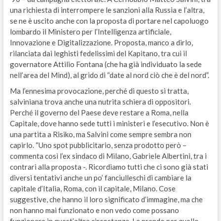
una richiesta di interrompere le sanzioni alla Russia e l’altra,
se ne è uscito anche con la proposta di portare nel capoluogo
lombardo il Ministero per l’Intelligenza artificiale,
Innovazione e Digitalizzazione. Proposta, manco a dirlo,
rilanciata dai leghisti fedelissimi del Kapitano, tra cui il
governatore Attilio Fontana (che ha già individuato la sede
nell’area del Mind), al grido di “date al nord ciò che è del nord”.
Ma l’ennesima provocazione, perché di questo si tratta,
salviniana trova anche una nutrita schiera di oppositori.
Perché il governo del Paese deve restare a Roma, nella
Capitale, dove hanno sede tutti i ministeri e l’esecutivo. Non è
una partita a Risiko, ma Salvini come sempre sembra non
capirlo. “Uno spot pubblicitario, senza prodotto però –
commenta così l’ex sindaco di Milano, Gabriele Albertini, tra i
contrari alla proposta -. Ricordiamo tutti che ci sono già stati
diversi tentativi anche un po’ fanciulleschi di cambiare la
capitale d’Italia, Roma, con il capitale, Milano. Cose
suggestive, che hanno il loro significato d’immagine, ma che
non hanno mai funzionato e non vedo come possano
funzionare in quest’altra circostanza. Le prendo per quello