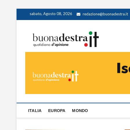
Skip
sabato, Agosto 08, 2026
redazione@buonadestra.it
to
content
Buona
QUOTIDIANO D
ITALIA
EUROPA
MONDO