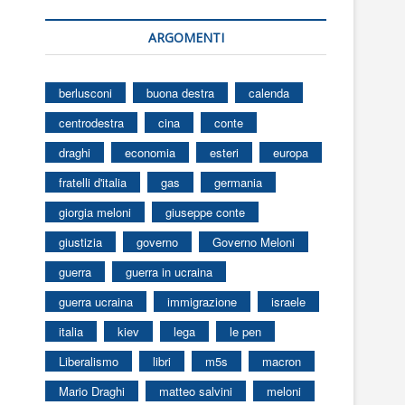
ARGOMENTI
berlusconi
buona destra
calenda
centrodestra
cina
conte
draghi
economia
esteri
europa
fratelli d'italia
gas
germania
giorgia meloni
giuseppe conte
giustizia
governo
Governo Meloni
guerra
guerra in ucraina
guerra ucraina
immigrazione
israele
italia
kiev
lega
le pen
Liberalismo
libri
m5s
macron
Mario Draghi
matteo salvini
meloni