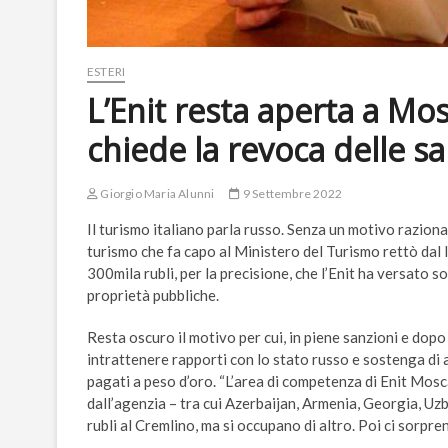
ESTERI
L’Enit resta aperta a Mo
chiede la revoca delle sa
Giorgio Maria Alunni
9 Settembre 2022
Il turismo italiano parla russo. Senza un motivo raziona
turismo che fa capo al Ministero del Turismo rettò dal l
300mila rubli, per la precisione, che l’Enit ha versato s
proprietà pubbliche.
Resta oscuro il motivo per cui, in piene sanzioni e dopo 
intrattenere rapporti con lo stato russo e sostenga di av
pagati a peso d’oro. “L’area di competenza di Enit Mos
dall’agenzia – tra cui Azerbaijan, Armenia, Georgia, Uz
rubli al Cremlino, ma si occupano di altro. Poi ci sorpren