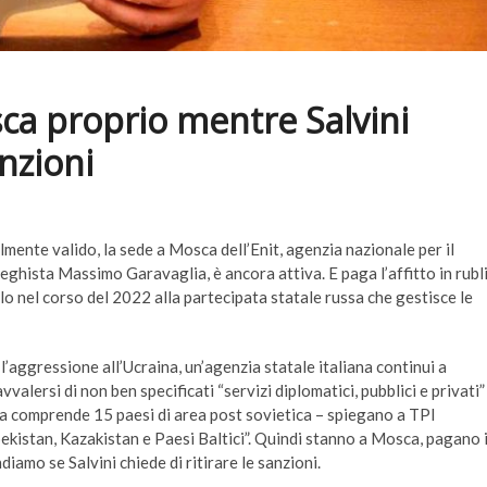
sca proprio mentre Salvini
nzioni
lmente valido, la sede a Mosca dell’Enit, agenzia nazionale per il
eghista Massimo Garavaglia, è ancora attiva. E paga l’affitto in rubli
olo nel corso del 2022 alla partecipata statale russa che gestisce le
l’aggressione all’Ucraina, un’agenzia statale italiana continui a
valersi di non ben specificati “servizi diplomatici, pubblici e privati”
ca comprende 15 paesi di area post sovietica – spiegano a TPI
bekistan, Kazakistan e Paesi Baltici”. Quindi stanno a Mosca, pagano 
diamo se Salvini chiede di ritirare le sanzioni.