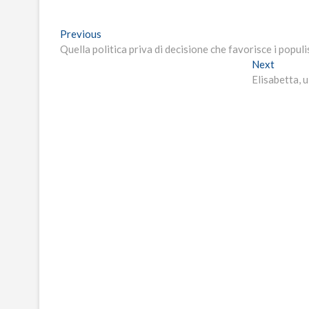
Navigazione
Previous
Previous
post:
Quella politica priva di decisione che favorisce i populis
articoli
Next
Next
post:
Elisabetta, 