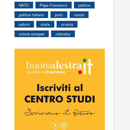
NATO
Papa Francesco
politica
politica italiana
putin
russia
salvini
storie
ucraina
unione europea
zelensky