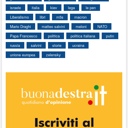
israele
italia
kiev
lega
le pen
Liberalismo
libri
m5s
macron
Mario Draghi
matteo salvini
meloni
NATO
Papa Francesco
politica
politica italiana
putin
russia
salvini
storie
ucraina
unione europea
zelensky