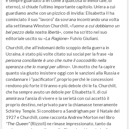
è sempre guardato a lei come a qualcosa di immortale, di
eterno), si chiude l’ultimo importante capitolo. Un’era a cui
guardiamo anche con un pizzico di invidia: Elisabetta II ha
cominciato il suo “lavoro” da sovrana incontrando una volta
«l’uomo a cui dobbiamo un
alla settimana Winston Churchill,
bel pezzo della nostra libertà»,
come ha scritto nel suo
«La Ragione»
editoriale uscito su
Fulvio Giuliani.
Churchill, che all’indomani dello scoppio della guerra in
«la
Ucraina, è stato più volte citato sui social per la frase
persona conciliante è uno che nutre il coccodrillo nella
speranza che lo mangi per ultimo».
Un motto che fa capire
quanto sia giusto insistere oggi con le sanzioni alla Russia e
condannare i “pacificatori”, proprio perché le concessioni
rendono più forte il tiranno e più debole chi le fa. Churchill,
che ha sempre avuto un debole per Elisabetta II, di cui
ammirava l’ansia di vivere e la serietà con cui accettò il
proprio destino, nel privato pare la chiamasse teneramente
Schirley Temple. Si conobbero a Sandrigham per il Natale del
1927 e Churchill, come racconta Andrew Morton nel libro
“The Queen”
(Rizzoli) ne rimase impressionato, tanto da