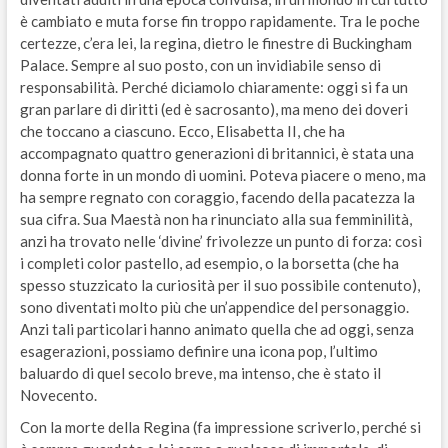
è cambiato e muta forse fin troppo rapidamente. Tra le poche
certezze, c’era lei, la regina, dietro le finestre di Buckingham
Palace. Sempre al suo posto, con un invidiabile senso di
responsabilità. Perché diciamolo chiaramente: oggi si fa un
gran parlare di diritti (ed è sacrosanto), ma meno dei doveri
che toccano a ciascuno. Ecco, Elisabetta II, che ha
accompagnato quattro generazioni di britannici, è stata una
donna forte in un mondo di uomini. Poteva piacere o meno, ma
ha sempre regnato con coraggio, facendo della pacatezza la
sua cifra. Sua Maestà non ha rinunciato alla sua femminilità,
anzi ha trovato nelle ‘divine’ frivolezze un punto di forza: così
i completi color pastello, ad esempio, o la borsetta (che ha
spesso stuzzicato la curiosità per il suo possibile contenuto),
sono diventati molto più che un’appendice del personaggio.
Anzi tali particolari hanno animato quella che ad oggi, senza
esagerazioni, possiamo definire una icona pop, l’ultimo
baluardo di quel secolo breve, ma intenso, che è stato il
Novecento.
Con la morte della Regina (fa impressione scriverlo, perché si