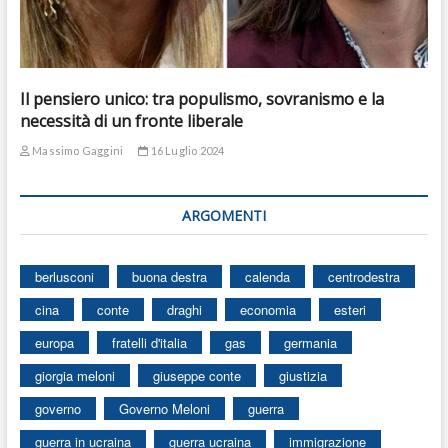
Il pensiero unico: tra populismo, sovranismo e la
necessità di un fronte liberale
Massimo Gaggini
16 Luglio 2024
ARGOMENTI
berlusconi
buona destra
calenda
centrodestra
cina
conte
draghi
economia
esteri
europa
fratelli d'italia
gas
germania
giorgia meloni
giuseppe conte
giustizia
governo
Governo Meloni
guerra
guerra in ucraina
guerra ucraina
immigrazione