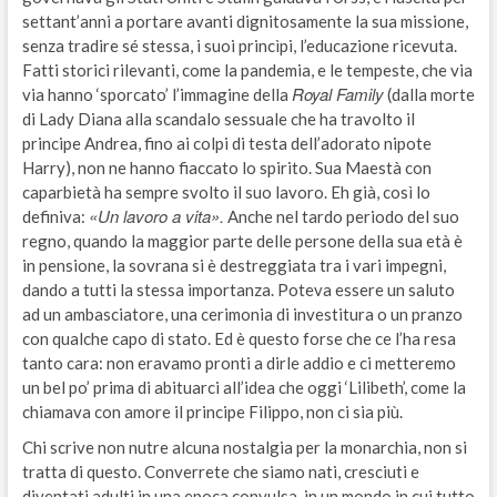
settant’anni a portare avanti dignitosamente la sua missione,
senza tradire sé stessa, i suoi princìpi, l’educazione ricevuta.
Fatti storici rilevanti, come la pandemia, e le tempeste, che via
Royal Family
via hanno ‘sporcato’ l’immagine della
(dalla morte
di Lady Diana alla scandalo sessuale che ha travolto il
principe Andrea, fino ai colpi di testa dell’adorato nipote
Harry), non ne hanno fiaccato lo spirito. Sua Maestà con
caparbietà ha sempre svolto il suo lavoro. Eh già, così lo
«Un lavoro a vita».
definiva:
Anche nel tardo periodo del suo
regno, quando la maggior parte delle persone della sua età è
in pensione, la sovrana si è destreggiata tra i vari impegni,
dando a tutti la stessa importanza. Poteva essere un saluto
ad un ambasciatore, una cerimonia di investitura o un pranzo
con qualche capo di stato. Ed è questo forse che ce l’ha resa
tanto cara: non eravamo pronti a dirle addio e ci metteremo
un bel po’ prima di abituarci all’idea che oggi ‘Lilibeth’, come la
chiamava con amore il principe Filippo, non ci sia più.
Chi scrive non nutre alcuna nostalgia per la monarchia, non si
tratta di questo. Converrete che siamo nati, cresciuti e
diventati adulti in una epoca convulsa, in un mondo in cui tutto