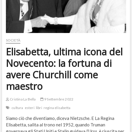
SOCIETÀ
Elisabetta, ultima icona del
Novecento: la fortuna di
avere Churchill come
maestro
Cristina La Bella
9 Settembre 2022
cultura
esteri
libri
regina elisabetta
Siamo ciò che diventiamo, diceva Nietzsche. E La Regina
Elisabetta, salita al trono nel 1952, quando Truman
governava gli Stati Uniti e Stalin guidava l’Urss, è riuscita per