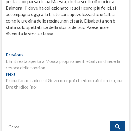
per la scomparsa di sua Maestà, che ha scelto di morire a
Balmoral, lì dove ha collezionato i suoi ricordi più felici, si
accompagna oggi alla triste consapevolezza che un’altra
come lei, regina delle regine, non ci sarà. Elisabetta non è
stata solo spettatrice della storia del suo Paese, ma è
divenuta la storia stessa.
Navigazione
Previous
Previous
post:
L’Enit resta aperta a Mosca proprio mentre Salvini chiede la
articoli
revoca delle sanzioni
Next
Next
post:
Prima fanno cadere il Governo e poi chiedono aiuti extra, ma
Draghi dice “no”
Cerca