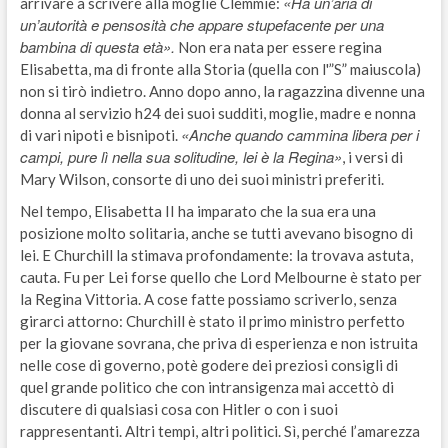
«Ha un’aria di
arrivare a scrivere alla moglie Clemmie:
un’autorità e pensosità che appare stupefacente per una
bambina di questa età».
Non era nata per essere regina
Elisabetta, ma di fronte alla Storia (quella con l'”S” maiuscola)
non si tirò indietro. Anno dopo anno, la ragazzina divenne una
donna al servizio h24 dei suoi sudditi, moglie, madre e nonna
«Anche quando cammina libera per i
di vari nipoti e bisnipoti.
campi, pure lì nella sua solitudine, lei è la Regina»
, i versi di
Mary Wilson, consorte di uno dei suoi ministri preferiti.
Nel tempo, Elisabetta II ha imparato che la sua era una
posizione molto solitaria, anche se tutti avevano bisogno di
lei. E Churchill la stimava profondamente: la trovava astuta,
cauta. Fu per Lei forse quello che Lord Melbourne è stato per
la Regina Vittoria. A cose fatte possiamo scriverlo, senza
girarci attorno: Churchill è stato il primo ministro perfetto
per la giovane sovrana, che priva di esperienza e non istruita
nelle cose di governo, potè godere dei preziosi consigli di
quel grande politico che con intransigenza mai accettò di
discutere di qualsiasi cosa con Hitler o con i suoi
rappresentanti. Altri tempi, altri politici. Sì, perché l’amarezza