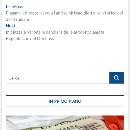
Navigazione
Previous
Previous
post:
Fiamma Nirenstein svela l’antisemitismo dietro la retorica dei
articoli
diritti umani
Next
Next
post:
In piazza a Verona le bandiere delle autoproclamate
Repubbliche del Donbass
Cerca
IN PRIMO PIANO