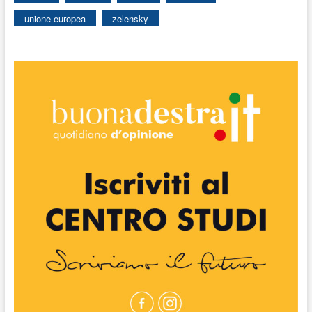
unione europea
zelensky