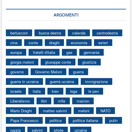
ARGOMENTI
berlusconi
buona destra
calenda
centrodestra
cina
conte
draghi
economia
esteri
europa
fratelli d'italia
gas
germania
giorgia meloni
giuseppe conte
giustizia
governo
Governo Meloni
guerra
guerra in ucraina
guerra ucraina
immigrazione
israele
italia
kiev
lega
le pen
Liberalismo
libri
m5s
macron
Mario Draghi
matteo salvini
meloni
NATO
Papa Francesco
politica
politica italiana
putin
russia
salvini
storie
ucraina