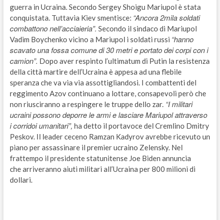
guerra in Ucraina. Secondo Sergey Shoigu Mariupol è stata
“Ancora 2mila soldati
conquistata. Tuttavia Kiev smentisce:
combattono nell’acciaieria”.
Secondo il sindaco di Mariupol
“hanno
Vadim Boychenko vicino a Mariupol i soldati russi
scavato una fossa comune di 30 metri e portato dei corpi con i
camion”.
Dopo aver respinto l’ultimatum di Putin la resistenza
della città martire dell’Ucraina è appesa ad una flebile
speranza che va via via assottigliandosi. I combattenti del
reggimento Azov continuano a lottare, consapevoli però che
“I militari
non riusciranno a respingere le truppe dello zar.
ucraini possono deporre le armi e lasciare Mariupol attraverso
i corridoi umanitari”,
ha detto il portavoce del Cremlino Dmitry
Peskov. Il leader ceceno Ramzan Kadyrov avrebbe ricevuto un
piano per assassinare il premier ucraino Zelensky. Nel
frattempo il presidente statunitense Joe Biden annuncia
che arriveranno aiuti militari all’Ucraina per 800 milioni di
dollari.