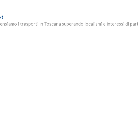
Next
xt
post:
ensiamo i trasporti in Toscana superando localismi e interessi di par