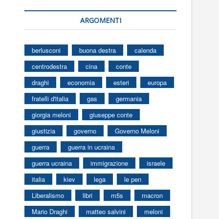
ARGOMENTI
berlusconi
buona destra
calenda
centrodestra
cina
conte
draghi
economia
esteri
europa
fratelli d'italia
gas
germania
giorgia meloni
giuseppe conte
giustizia
governo
Governo Meloni
guerra
guerra in ucraina
guerra ucraina
immigrazione
israele
italia
kiev
lega
le pen
Liberalismo
libri
m5s
macron
Mario Draghi
matteo salvini
meloni