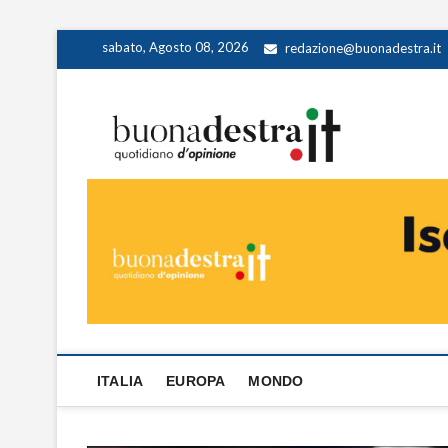
Skip
sabato, Agosto 08, 2026
redazione@buonadestra.it
to
content
Buona
QUOTIDIANO D
ITALIA
EUROPA
MONDO