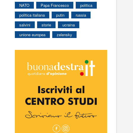
NATO
Papa Francesco
politica
politica italiana
putin
russia
salvini
storie
ucraina
unione europea
zelensky