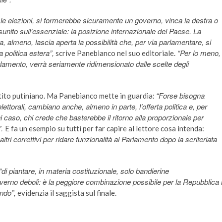
 le elezioni, si formerebbe sicuramente un governo, vinca la destra o
disunito sull’essenziale: la posizione internazionale del Paese. La
, almeno, lascia aperta la possibilità che, per via parlamentare, si
 politica estera”,
“Per lo meno,
scrive Panebianco nel suo editoriale.
Parlamento, verrà seriamente ridimensionato dalle scelte degli
“Forse bisogna
rtito putiniano. Ma Panebianco mette in guardia:
torali, cambiano anche, almeno in parte, l’offerta politica e, per
gni caso, chi crede che basterebbe il ritorno alla proporzionale per
”.
E fa un esempio su tutti per far capire al lettore cosa intenda:
ri correttivi per ridare funzionalità al Parlamento dopo la scriteriata
.
“
di piantare, in materia costituzionale, solo bandierine
i governo deboli: è la peggiore combinazione possibile per la Repubblica 
ndo”,
evidenzia il saggista sul finale.