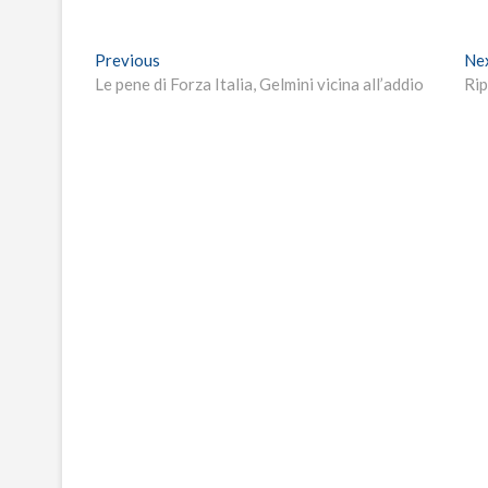
Navigazione
Previous
Previous
Ne
post:
Le pene di Forza Italia, Gelmini vicina all’addio
Rip
articoli