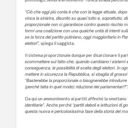
“Ciò che oggi più conta è che con la legge attuale, dopo
vinca la sinistra, disunito su quasi tutto e, soprattutto, 
proporzionale non ci garantisce contro questo rischio ma
formi una coalizione con una qualche unità di intenti sulla
se la forza del partito putiniano, oggi maggioritario in 
elettori”,
spiega il saggista.
Il sistema proporzionale dunque per disarcionare il pa
scommettere sul fatto che, quando cambiano i sistemi elet
conseguenza, le possibilità di scelta degli elettori. In o
mettere in sicurezza la Repubblica, si sbaglia di grosso
“Basterebbe la proporzionale o bisognerebbe introdurre alt
(perché fatta in quel modo) riduzione dei parlamentari?”
Da qui un ammonimento ai partiti affinché la smettano
identitarie”.
“partiti deboli e istituzioni d
Anche perché
questa nuova e pericolosissima fase della storia del mo