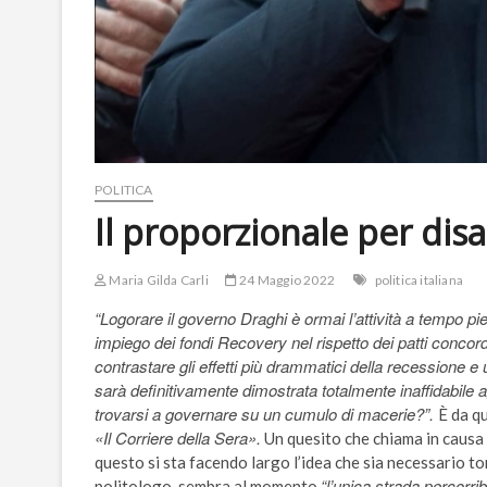
POLITICA
Il proporzionale per disa
Maria Gilda Carli
24 Maggio 2022
politica italiana
“Logorare il governo Draghi è ormai l’attività a tempo pie
impiego dei fondi Recovery nel rispetto dei patti concor
contrastare gli effetti più drammatici della recessione e 
sarà definitivamente dimostrata totalmente inaffidabile ag
trovarsi a governare su un cumulo di macerie?”.
È da q
«Il Corriere della Sera».
Un quesito che chiama in causa
questo si sta facendo largo l’idea che sia necessario tor
“l’unica strada percorrib
politologo, sembra al momento