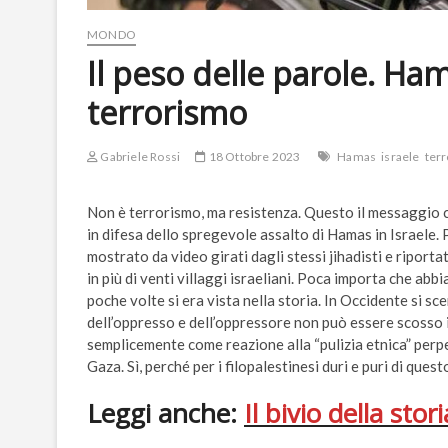
MONDO
Il peso delle parole. Ha
terrorismo
Gabriele Rossi
18 Ottobre 2023
Hamas
israele
ter
Non è terrorismo, ma resistenza. Questo il messaggio ch
in difesa dello spregevole assalto di Hamas in Israele. 
mostrato da video girati dagli stessi jihadisti e riporta
in più di venti villaggi israeliani. Poca importa che ab
poche volte si era vista nella storia. In Occidente si sc
dell’oppresso e dell’oppressore non può essere scosso i
semplicemente come reazione alla “pulizia etnica” perper
Gaza. Sì, perché per i filopalestinesi duri e puri di questo
Leggi anche:
Il bivio della sto