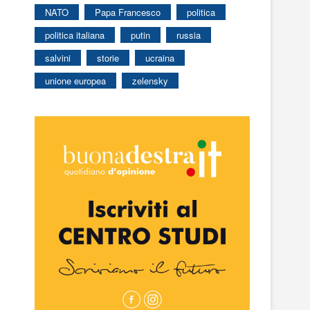
NATO
Papa Francesco
politica
politica italiana
putin
russia
salvini
storie
ucraina
unione europea
zelensky