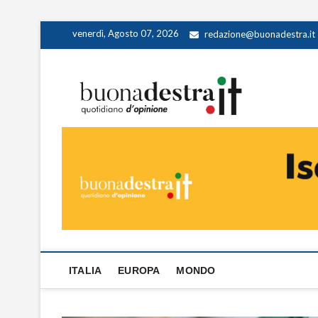
Skip
venerdì, Agosto 07, 2026
redazione@buonadestra.it
to
content
Buona
QUOTIDIANO D
ITALIA
EUROPA
MONDO