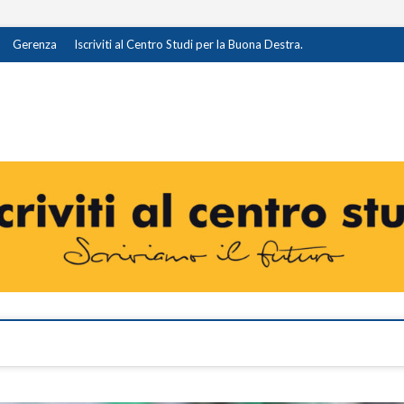
Gerenza
Iscriviti al Centro Studi per la Buona Destra.
destra.it
I OPINIONE