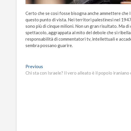
Certo che se così fosse bisogna anche ammettere che Isr
questo punto di vista. Nei territori palestinesi nel 1
sono più di cinque milioni. Non un gran risultato. Ma di q
spettacolo, aggrappata al mito del debole che si ribella.
responsabilità di commentatori tv, intellettuali e accad
sembra possano guarire.
Navigazione
Previous
Previous
post:
Chi sta con Israele? Il vero alleato è il popolo iraniano
articoli