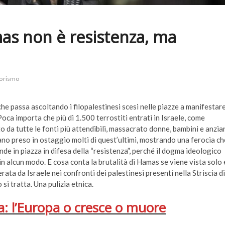
mas non è resistenza, ma
rorismo
e passa ascoltando i filopalestinesi scesi nelle piazze a manifestar
Poca importa che più di 1.500 terrostiti entrati in Israele, come
to da tutte le fonti più attendibili, massacrato donne, bambini e anzia
biano preso in ostaggio molti di quest’ultimi, mostrando una ferocia ch
ende in piazza in difesa della “resistenza”, perché il dogma ideologico
n alcun modo. E cosa conta la brutalità di Hamas se viene vista solo 
ata da Israele nei confronti dei palestinesi presenti nella Striscia di
 si tratta. Una pulizia etnica.
ria: l’Europa o cresce o muore