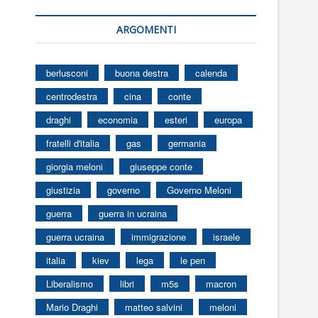
ARGOMENTI
berlusconi
buona destra
calenda
centrodestra
cina
conte
draghi
economia
esteri
europa
fratelli d'italia
gas
germania
giorgia meloni
giuseppe conte
giustizia
governo
Governo Meloni
guerra
guerra in ucraina
guerra ucraina
immigrazione
israele
italia
kiev
lega
le pen
Liberalismo
libri
m5s
macron
Mario Draghi
matteo salvini
meloni