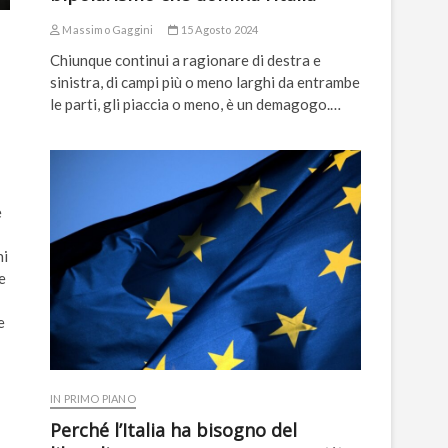
Massimo Gaggini
15 Agosto 2024
Chiunque continui a ragionare di destra e
sinistra, di campi più o meno larghi da entrambe
le parti, gli piaccia o meno, è un demagogo.…
e
ni
e
e
IN PRIMO PIANO
Perché l’Italia ha bisogno del