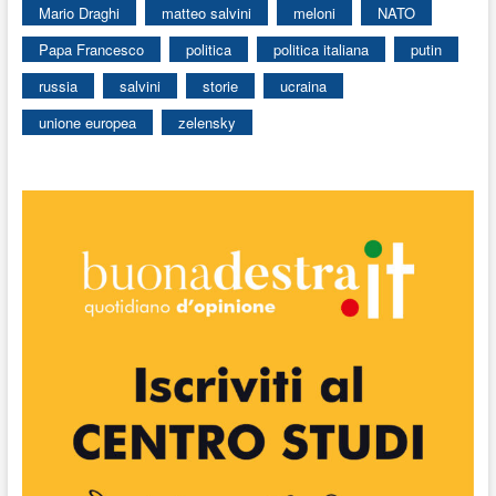
Mario Draghi
matteo salvini
meloni
NATO
Papa Francesco
politica
politica italiana
putin
russia
salvini
storie
ucraina
unione europea
zelensky