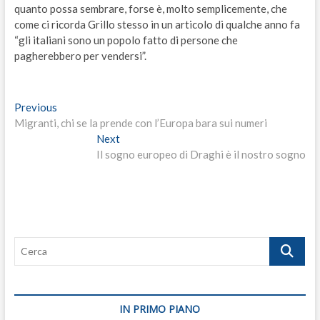
quanto possa sembrare, forse è, molto semplicemente, che
come ci ricorda Grillo stesso in un articolo di qualche anno fa
“gli italiani sono un popolo fatto di persone che
pagherebbero per vendersi”.
Navigazione
Previous
Previous
post:
Migranti, chi se la prende con l’Europa bara sui numeri
articoli
Next
Next
post:
Il sogno europeo di Draghi è il nostro sogno
Cerca
IN PRIMO PIANO