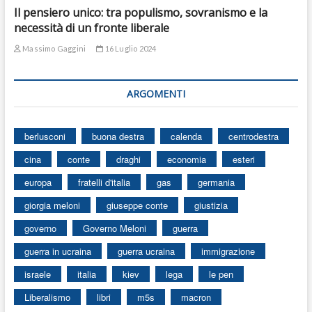
Il pensiero unico: tra populismo, sovranismo e la
necessità di un fronte liberale
Massimo Gaggini
16 Luglio 2024
ARGOMENTI
berlusconi
buona destra
calenda
centrodestra
cina
conte
draghi
economia
esteri
europa
fratelli d'italia
gas
germania
giorgia meloni
giuseppe conte
giustizia
governo
Governo Meloni
guerra
guerra in ucraina
guerra ucraina
immigrazione
israele
italia
kiev
lega
le pen
Liberalismo
libri
m5s
macron