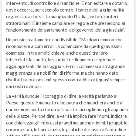
intervento, di controllo e di sanzione. E non esitare a dotarlo,
dove occorre, per esempio contro il cancro della criminalità
organizzata che si sta mangiando l’Italia, anche di poteri
straordinari. E insieme cambiare le regole che presiedono al
funzionamento del parlamento, del governo, della giustizia”.
Un pensiero altamente condivisibile. “Ma dovremmo anche
riconoscere alcuni errori, a cominciare da quelli gravissimi
commessi in tre ambiti chiave, anche questi tra loro
intrecciati: la sanità, la scuola, l’ordinamento regionale –
aggiunge Galli della Loggia -. Errori commessi a stragrande
maggioranza e a nobili fini di riforma, ma che hanno dato
risultati talora pessimi, spesso contraddittori, quasi sempre
dai costi rovinosi.
La verità dunque, il coraggio di dire la verità parlando al
Paese: questo è mancato e ho paura che mancherà anche al
nuovo movimento che da ultimo sta raccogliendo gli applausi
delle piazze. Perché dire la verità implica fare i nomi, indicare
con chiarezza gli interessi grandi ma anche minimi, i gruppi, le
corporazioni, le burocrazie, le pratiche di massa e l’abitudine