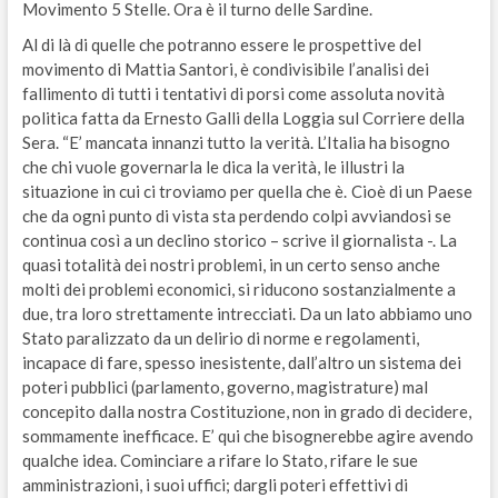
Movimento 5 Stelle. Ora è il turno delle Sardine.
Al di là di quelle che potranno essere le prospettive del
movimento di Mattia Santori, è condivisibile l’analisi dei
fallimento di tutti i tentativi di porsi come assoluta novità
politica fatta da Ernesto Galli della Loggia sul Corriere della
Sera. “E’ mancata innanzi tutto la verità. L’Italia ha bisogno
che chi vuole governarla le dica la verità, le illustri la
situazione in cui ci troviamo per quella che è.
Cioè di un Paese
che da ogni punto di vista sta perdendo colpi avviandosi se
continua così a un declino storico – scrive il giornalista -. La
quasi totalità dei nostri problemi, in un certo senso anche
molti dei problemi economici, si riducono sostanzialmente a
due, tra loro strettamente intrecciati. Da un lato abbiamo uno
Stato paralizzato da un delirio di norme e regolamenti,
incapace di fare, spesso inesistente, dall’altro un sistema dei
poteri pubblici (parlamento, governo, magistrature) mal
concepito dalla nostra Costituzione, non in grado di decidere,
sommamente inefficace. E’ qui che bisognerebbe agire avendo
qualche idea. Cominciare a rifare lo Stato, rifare le sue
amministrazioni, i suoi uffici; dargli poteri effettivi di