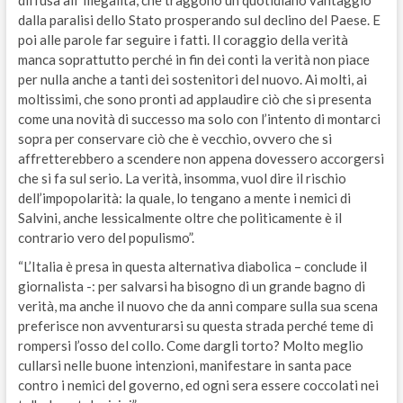
diffusa all’ illegalità, che traggono un quotidiano vantaggio
dalla paralisi dello Stato prosperando sul declino del Paese. E
poi alle parole far seguire i fatti. Il coraggio della verità
manca soprattutto perché in fin dei conti la verità non piace
per nulla anche a tanti dei sostenitori del nuovo. Ai molti, ai
moltissimi, che sono pronti ad applaudire ciò che si presenta
come una novità di successo ma solo con l’intento di montarci
sopra per conservare ciò che è vecchio, ovvero che si
affretterebbero a scendere non appena dovessero accorgersi
che si fa sul serio. La verità, insomma, vuol dire il rischio
dell’impopolarità: la quale, lo tengano a mente i nemici di
Salvini, anche lessicalmente oltre che politicamente è il
contrario vero del populismo”.
“L’Italia è presa in questa alternativa diabolica – conclude il
giornalista -: per salvarsi ha bisogno di un grande bagno di
verità, ma anche il nuovo che da anni compare sulla sua scena
preferisce non avventurarsi su questa strada perché teme di
rompersi l’osso del collo. Come dargli torto? Molto meglio
cullarsi nelle buone intenzioni, manifestare in santa pace
contro i nemici del governo, ed ogni sera essere coccolati nei