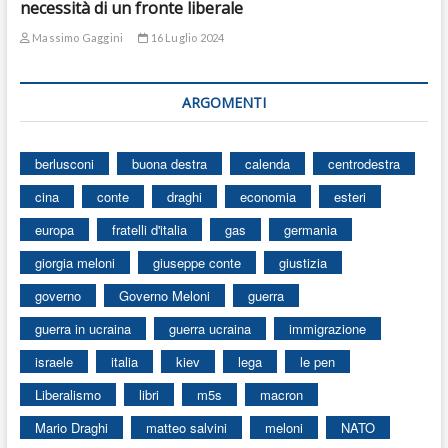
necessità di un fronte liberale
Massimo Gaggini
16 Luglio 2024
ARGOMENTI
berlusconi
buona destra
calenda
centrodestra
cina
conte
draghi
economia
esteri
europa
fratelli d'italia
gas
germania
giorgia meloni
giuseppe conte
giustizia
governo
Governo Meloni
guerra
guerra in ucraina
guerra ucraina
immigrazione
israele
italia
kiev
lega
le pen
Liberalismo
libri
m5s
macron
Mario Draghi
matteo salvini
meloni
NATO