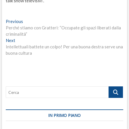
talk show televisivi”.
Navigazione
Previous
Previous
post:
Perché stiamo con Gratteri: “Occupate gli spazi liberati dalla
articoli
criminalità”
Next
Next
post:
Intellettuali battete un colpo! Per una buona destra serve una
buona cultura
Cerca
IN PRIMO PIANO