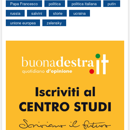
Papa Francesco
politica
politica italiana
putin
russia
salvini
storie
ucraina
unione europea
zelensky